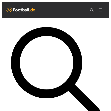
Football
.de
NAVIGATION
Live Scores
Spielplan
Teams
Tabelle
Football Regeln
Spielfeld
Spielablauf