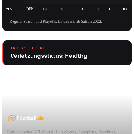
2025
DEN
10
6
0
0
0
0%
Regular Season und Playoffs, Datenbasis ab Saison 2022.
INJURY REPORT
Verletzungsstatus: Healthy
Football
.de
Dein deutsches NFL-Portal. Live-Scores, Spielpläne, Standings,