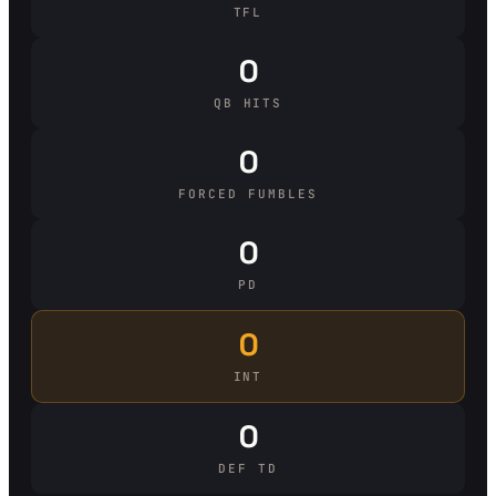
TFL
0
QB HITS
0
FORCED FUMBLES
0
PD
0
INT
0
DEF TD