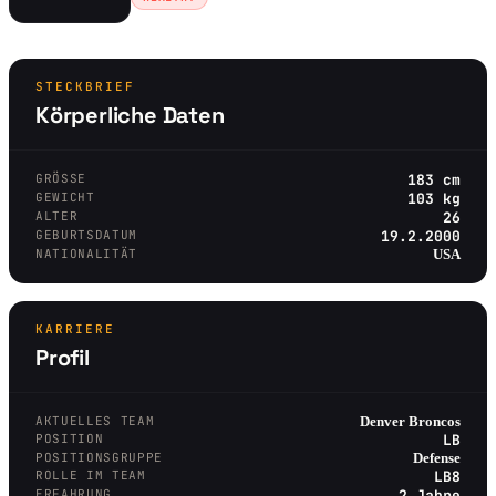
STECKBRIEF
Körperliche Daten
GRÖSSE
183 cm
GEWICHT
103 kg
ALTER
26
GEBURTSDATUM
19.2.2000
NATIONALITÄT
USA
KARRIERE
Profil
AKTUELLES TEAM
Denver Broncos
POSITION
LB
POSITIONSGRUPPE
Defense
ROLLE IM TEAM
LB8
ERFAHRUNG
2 Jahre