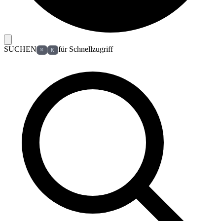
SUCHEN
für Schnellzugriff
⌘
K