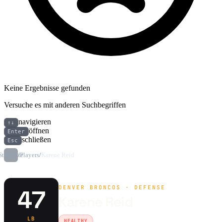
Keine Ergebnisse gefunden
Versuche es mit anderen Suchbegriffen
navigieren
↑↓
öffnen
Enter
schließen
Esc
Startseite
/
Players
/
Karene Reid
DENVER BRONCOS · DEFENSE
47
Karene Reid
LB
HEALTHY