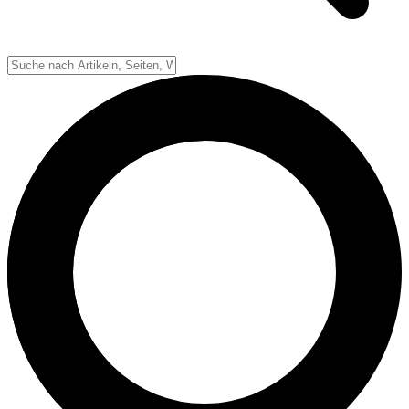
Down-System
Punkte & Scoring
Positionen
Strafen & Fouls
Overtime
Schiedsrichter
Football Lexikon