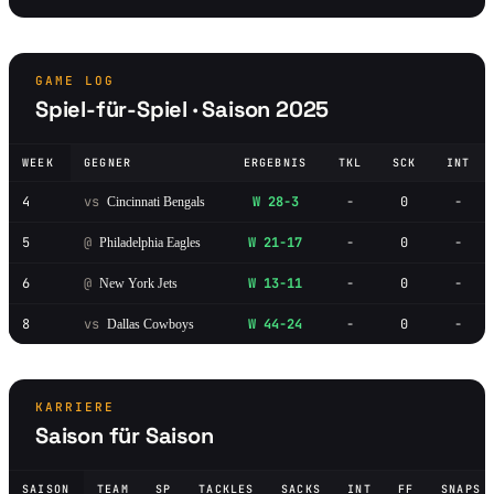
GAME LOG
Spiel-für-Spiel · Saison 2025
WEEK
GEGNER
ERGEBNIS
TKL
SCK
INT
4
vs
W 28-3
-
0
-
Cincinnati Bengals
5
@
W 21-17
-
0
-
Philadelphia Eagles
6
@
W 13-11
-
0
-
New York Jets
8
vs
W 44-24
-
0
-
Dallas Cowboys
KARRIERE
Saison für Saison
SAISON
TEAM
SP
TACKLES
SACKS
INT
FF
SNAPS