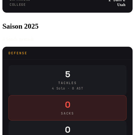
COLLEGE
Utah
Saison 2025
4 Spiele gespielt
DEFENSE
5
TACKLES
4 Solo · 0 AST
0
SACKS
0