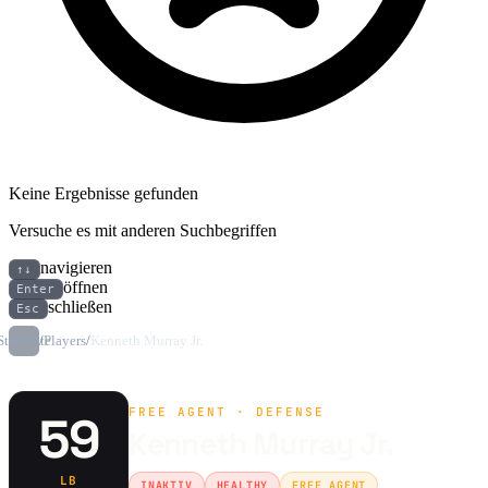
Keine Ergebnisse gefunden
Versuche es mit anderen Suchbegriffen
navigieren
↑↓
öffnen
Enter
schließen
Esc
Startseite
/
Players
/
Kenneth Murray Jr.
FREE AGENT · DEFENSE
59
Kenneth Murray Jr.
LB
INAKTIV
HEALTHY
FREE AGENT