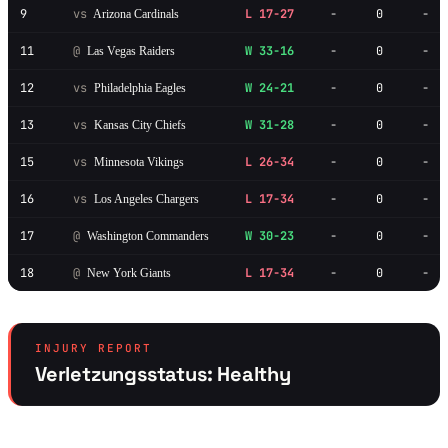
9
vs
L 17-27
-
0
-
Arizona Cardinals
11
@
W 33-16
-
0
-
Las Vegas Raiders
12
vs
W 24-21
-
0
-
Philadelphia Eagles
13
vs
W 31-28
-
0
-
Kansas City Chiefs
15
vs
L 26-34
-
0
-
Minnesota Vikings
16
vs
L 17-34
-
0
-
Los Angeles Chargers
17
@
W 30-23
-
0
-
Washington Commanders
18
@
L 17-34
-
0
-
New York Giants
INJURY REPORT
Verletzungsstatus: Healthy