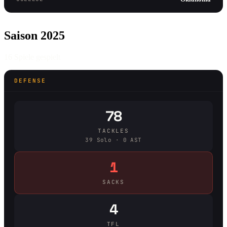
Saison 2025
16 Spiele gespielt
DEFENSE
78
TACKLES
39 Solo · 0 AST
1
SACKS
4
TFL