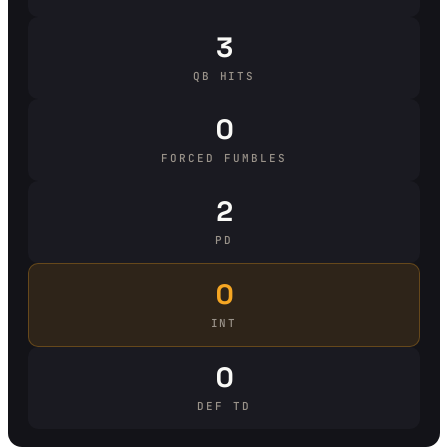
3
QB HITS
0
FORCED FUMBLES
2
PD
0
INT
0
DEF TD