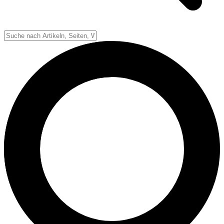
Down-System
Punkte & Scoring
Positionen
Strafen & Fouls
Overtime
Schiedsrichter
Football Lexikon