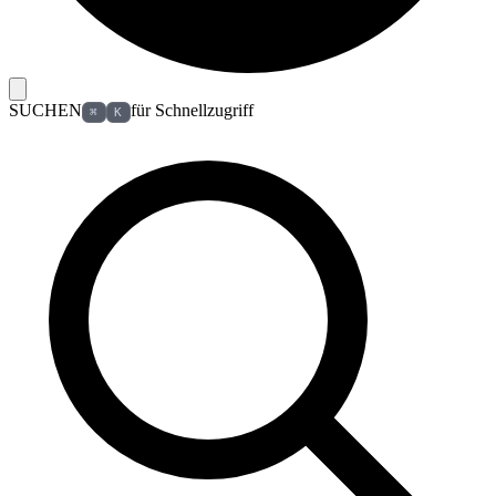
SUCHEN
für Schnellzugriff
⌘
K