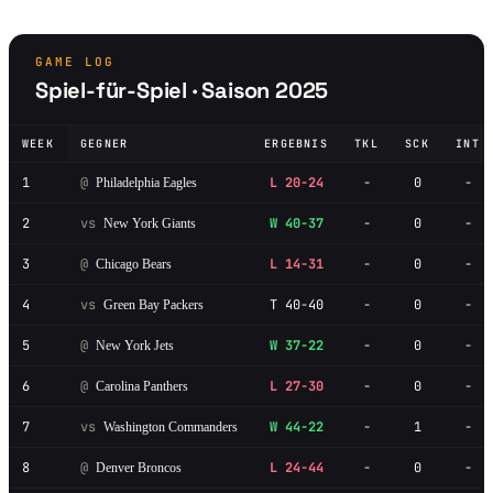
GAME LOG
Spiel-für-Spiel · Saison 2025
WEEK
GEGNER
ERGEBNIS
TKL
SCK
INT
1
@
L 20-24
-
0
-
Philadelphia Eagles
2
vs
W 40-37
-
0
-
New York Giants
3
@
L 14-31
-
0
-
Chicago Bears
4
vs
T 40-40
-
0
-
Green Bay Packers
5
@
W 37-22
-
0
-
New York Jets
6
@
L 27-30
-
0
-
Carolina Panthers
7
vs
W 44-22
-
1
-
Washington Commanders
8
@
L 24-44
-
0
-
Denver Broncos