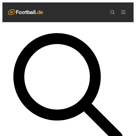
Football
.de
NAVIGATION
Live Scores
Spielplan
Teams
Tabelle
Football Regeln
Spielfeld
Spielablauf