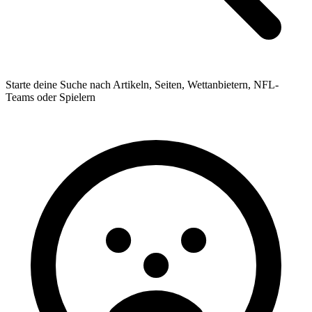
Starte deine Suche nach Artikeln, Seiten, Wettanbietern, NFL-
Teams oder Spielern