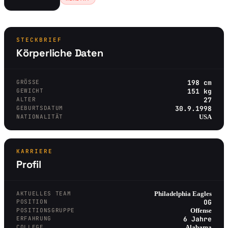
STECKBRIEF
Körperliche Daten
GRÖSSE
198 cm
GEWICHT
151 kg
ALTER
27
GEBURTSDATUM
30.9.1998
NATIONALITÄT
USA
KARRIERE
Profil
AKTUELLES TEAM
Philadelphia Eagles
POSITION
OG
POSITIONSGRUPPE
Offense
ERFAHRUNG
6 Jahre
COLLEGE
Alabama