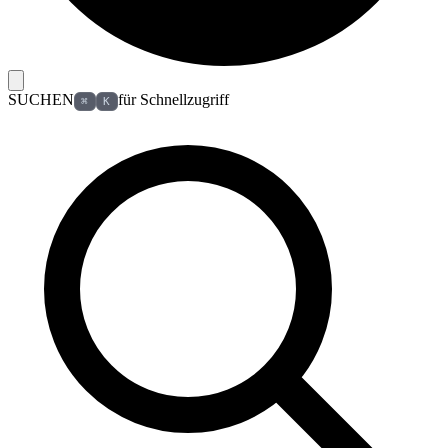
SUCHEN
für Schnellzugriff
⌘
K