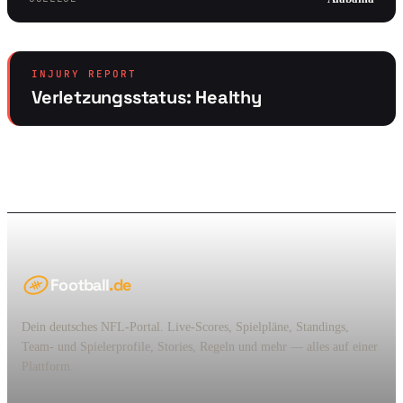
INJURY REPORT
Verletzungsstatus: Healthy
Football
.de
Dein deutsches NFL-Portal. Live-Scores, Spielpläne, Standings,
Team- und Spielerprofile, Stories, Regeln und mehr — alles auf einer
Plattform.