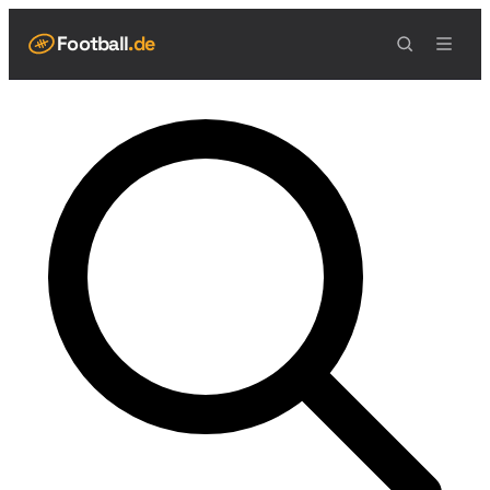
Football
.de
NAVIGATION
Live Scores
Spielplan
Teams
Tabelle
Football Regeln
Spielfeld
Spielablauf