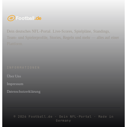
Football
.de
Dein deutsches NFL-Portal. Live-Scores, Spielpläne, Standings,
Team- und Spielerprofile, Stories, Regeln und mehr — alles auf einer
Plattform.
INFORMATIONEN
Über Uns
Impressum
Datenschutzerklärung
© 2026 Football.de · Dein NFL-Portal · Made in
Germany