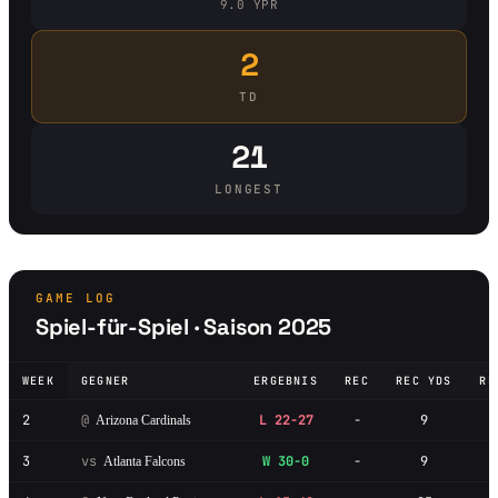
9.0 YPR
2
TD
21
LONGEST
GAME LOG
Spiel-für-Spiel · Saison 2025
WEEK
GEGNER
ERGEBNIS
REC
REC YDS
RE
2
@
L 22-27
-
9
Arizona Cardinals
3
vs
W 30-0
-
9
Atlanta Falcons