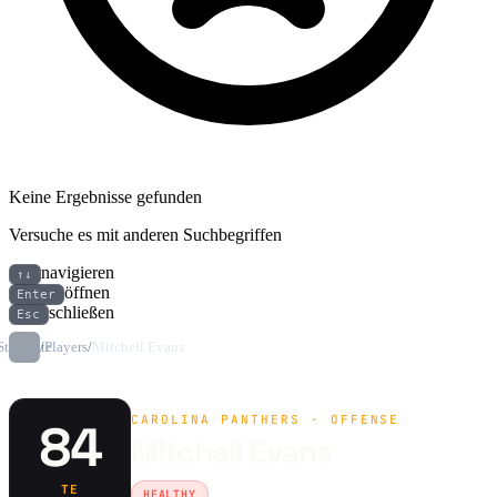
Keine Ergebnisse gefunden
Versuche es mit anderen Suchbegriffen
navigieren
↑↓
öffnen
Enter
schließen
Esc
Startseite
/
Players
/
Mitchell Evans
CAROLINA PANTHERS · OFFENSE
84
Mitchell Evans
TE
HEALTHY