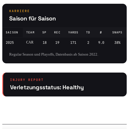
KARRIERE
Saison für Saison
SAISON
TEAM
SP
REC
YARDS
TD
Ø
SNAPS
2025
CAR
18
19
171
2
9.0
38%
Regular Season und Playoffs, Datenbasis ab Saison 2022.
INJURY REPORT
Verletzungsstatus: Healthy