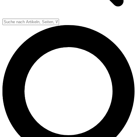
Down-System
Punkte & Scoring
Positionen
Strafen & Fouls
Overtime
Schiedsrichter
Football Lexikon