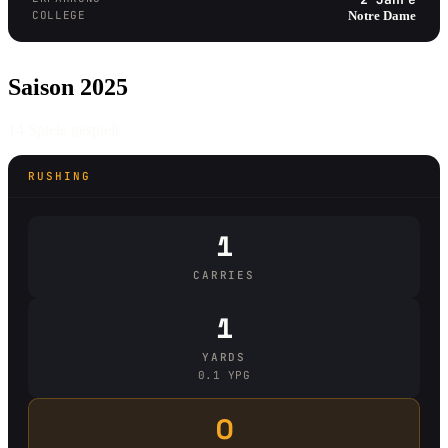
COLLEGE
Notre Dame
Saison 2025
14 Spiele gespielt
RUSHING
1
CARRIES
1
YARDS
0.1 YPG
0