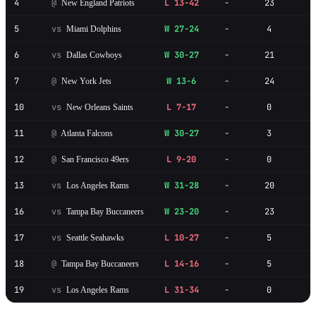
4
@
L 13-42
-
23
New England Patriots
5
vs
W 27-24
-
4
Miami Dolphins
6
vs
W 30-27
-
21
Dallas Cowboys
7
@
W 13-6
-
24
New York Jets
10
vs
L 7-17
-
0
New Orleans Saints
11
@
W 30-27
-
3
Atlanta Falcons
12
@
L 9-20
-
0
San Francisco 49ers
13
vs
W 31-28
-
20
Los Angeles Rams
16
vs
W 23-20
-
23
Tampa Bay Buccaneers
17
vs
L 10-27
-
5
Seattle Seahawks
18
@
L 14-16
-
5
Tampa Bay Buccaneers
19
vs
L 31-34
-
0
Los Angeles Rams