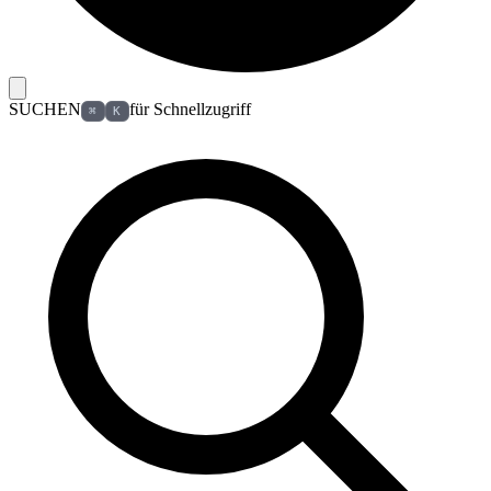
SUCHEN
für Schnellzugriff
⌘
K