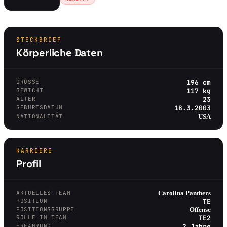
STECKBRIEF
Körperliche Daten
GRÖSSE
196 cm
GEWICHT
117 kg
ALTER
23
GEBURTSDATUM
18.3.2003
NATIONALITÄT
USA
KARRIERE
Profil
AKTUELLES TEAM
Carolina Panthers
POSITION
TE
POSITIONSGRUPPE
Offense
ROLLE IM TEAM
TE2
ERFAHRUNG
2 Jahre