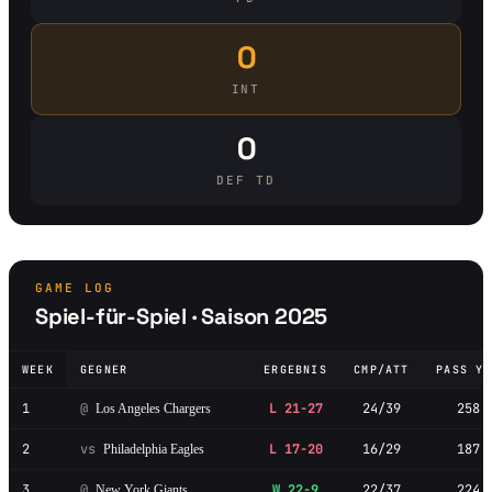
0
INT
0
DEF TD
GAME LOG
Spiel-für-Spiel · Saison 2025
WEEK
GEGNER
ERGEBNIS
CMP/ATT
PASS YD
1
@
L 21-27
24/39
258
Los Angeles Chargers
2
vs
L 17-20
16/29
187
Philadelphia Eagles
3
@
W 22-9
22/37
224
New York Giants