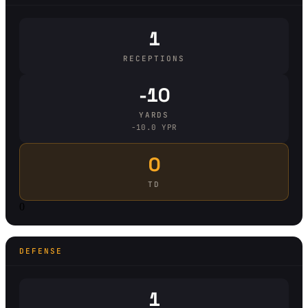
1
RECEPTIONS
-10
YARDS
-10.0 YPR
0
TD
0
DEFENSE
1