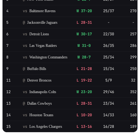
4
vs
W 37-20
25/37
270
Baltimore Ravens
5
@
L 28-31
-
-
Jacksonville Jaguars
6
vs
W 30-17
22/30
257
Detroit Lions
7
vs
W 31-0
26/35
286
Las Vegas Raiders
8
vs
W 28-7
25/34
299
Washington Commanders
9
@
L 21-28
15/34
250
Buffalo Bills
11
@
L 19-22
5/9
32
Denver Broncos
12
vs
W 23-20
29/46
352
Indianapolis Colts
13
@
L 28-31
23/34
261
Dallas Cowboys
14
vs
L 10-20
14/33
160
Houston Texans
15
vs
L 13-16
16/28
189
Los Angeles Chargers