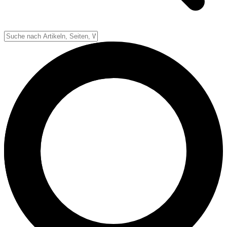
Down-System
Punkte & Scoring
Positionen
Strafen & Fouls
Overtime
Schiedsrichter
Football Lexikon