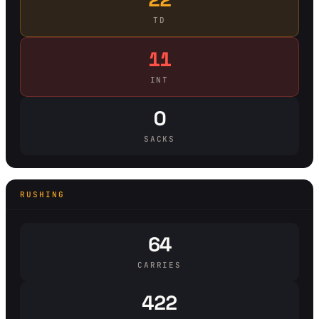
TD
11
INT
0
SACKS
RUSHING
64
CARRIES
422