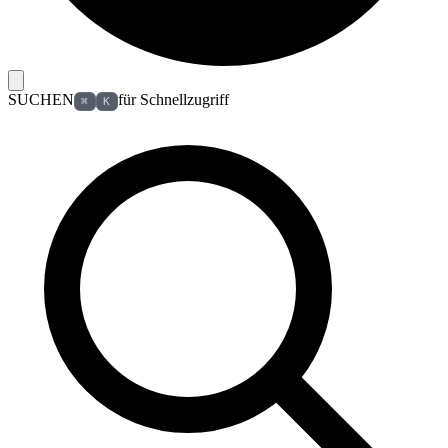
SUCHEN
für Schnellzugriff
⌘
K