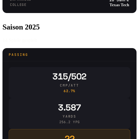
COLLEGE
Texas Tech
Saison 2025
14 Spiele gespielt
PASSING
315/502
CMP/ATT
62.7%
3.587
YARDS
256.2 YPG
22