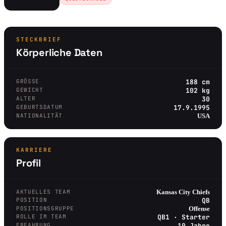
STECKBRIEF
Körperliche Daten
GRÖSSE
188 cm
GEWICHT
102 kg
ALTER
30
GEBURTSDATUM
17.9.1995
NATIONALITÄT
USA
KARRIERE
Profil
AKTUELLES TEAM
Kansas City Chiefs
POSITION
QB
POSITIONSGRUPPE
Offense
ROLLE IM TEAM
QB1 · Starter
ERFAHRUNG
10 Jahre