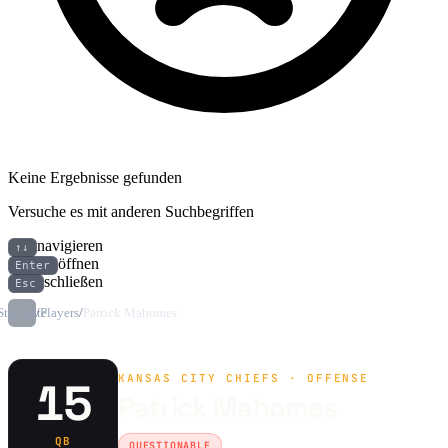
Keine Ergebnisse gefunden
Versuche es mit anderen Suchbegriffen
navigieren
↑↓
öffnen
Enter
schließen
Esc
Startseite
/
Players
/
Patrick Mahomes
KANSAS CITY CHIEFS · OFFENSE
15
Patrick Mahomes
QB
QUESTIONABLE