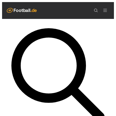
Football
.de
NAVIGATION
Live Scores
Spielplan
Teams
Tabelle
Football Regeln
Spielfeld
Spielablauf