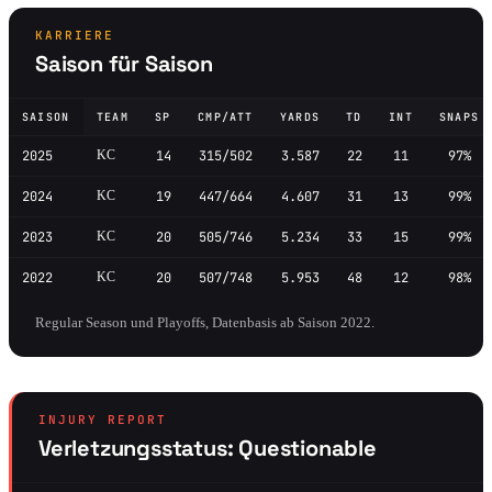
KARRIERE
Saison für Saison
SAISON
TEAM
SP
CMP/ATT
YARDS
TD
INT
SNAPS
2025
KC
14
315/502
3.587
22
11
97%
2024
KC
19
447/664
4.607
31
13
99%
2023
KC
20
505/746
5.234
33
15
99%
2022
KC
20
507/748
5.953
48
12
98%
Regular Season und Playoffs, Datenbasis ab Saison 2022.
INJURY REPORT
Verletzungsstatus: Questionable