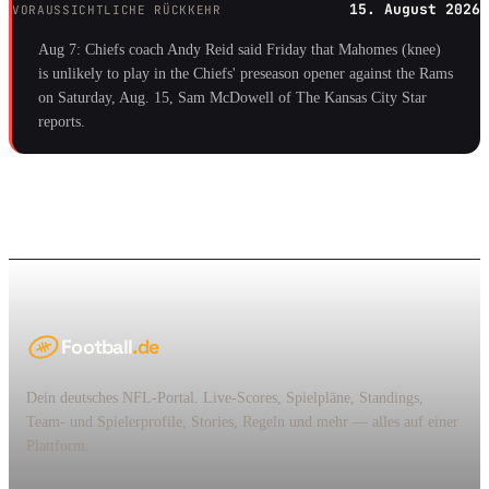
15. August 2026
VORAUSSICHTLICHE RÜCKKEHR
Aug 7: Chiefs coach Andy Reid said Friday that Mahomes (knee)
is unlikely to play in the Chiefs' preseason opener against the Rams
on Saturday, Aug. 15, Sam McDowell of The Kansas City Star
reports.
Football
.de
Dein deutsches NFL-Portal. Live-Scores, Spielpläne, Standings,
Team- und Spielerprofile, Stories, Regeln und mehr — alles auf einer
Plattform.