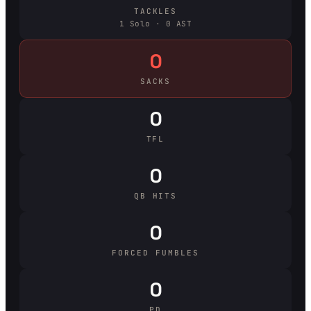
TACKLES
1 Solo · 0 AST
0
SACKS
0
TFL
0
QB HITS
0
FORCED FUMBLES
0
PD