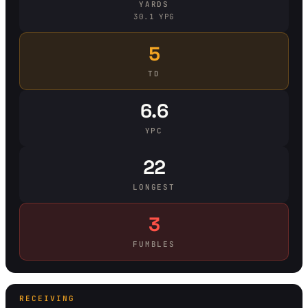
YARDS
30.1 YPG
5
TD
6.6
YPC
22
LONGEST
3
FUMBLES
RECEIVING