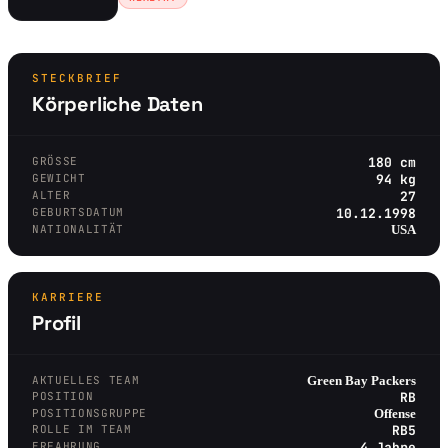
STECKBRIEF
Körperliche Daten
GRÖSSE
180 cm
GEWICHT
94 kg
ALTER
27
GEBURTSDATUM
10.12.1998
NATIONALITÄT
USA
KARRIERE
Profil
AKTUELLES TEAM
Green Bay Packers
POSITION
RB
POSITIONSGRUPPE
Offense
ROLLE IM TEAM
RB5
ERFAHRUNG
4 Jahre