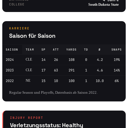
COLLEGE
South Dakota State
KARRIERE
Saison für Saison
SAISON
TEAM
SP
ATT
YARDS
TD
Ø
SNAPS
2024
CLE
14
26
108
0
4.2
19%
2023
CLE
17
63
291
1
4.6
14%
2022
NE
15
10
100
1
10.0
6%
Regular Season und Playoffs, Datenbasis ab Saison 2022.
INJURY REPORT
Verletzungsstatus: Healthy