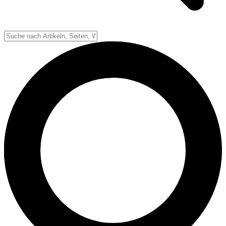
Down-System
Punkte & Scoring
Positionen
Strafen & Fouls
Overtime
Schiedsrichter
Football Lexikon