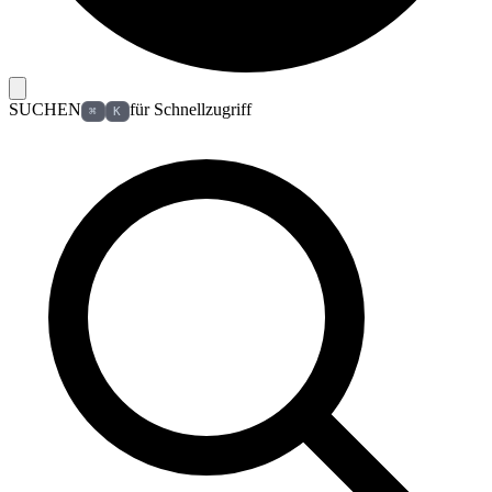
SUCHEN
für Schnellzugriff
⌘
K