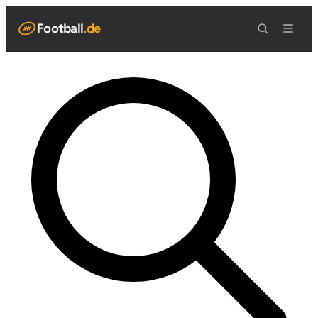
Football
.de
NAVIGATION
Live Scores
Spielplan
Teams
Tabelle
Football Regeln
Spielfeld
Spielablauf