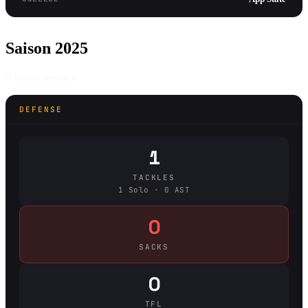
Saison 2025
9 Spiele gespielt
DEFENSE
1
TACKLES
1 Solo · 0 AST
0
SACKS
0
TFL