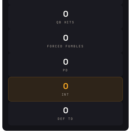
0
QB HITS
0
FORCED FUMBLES
0
PD
0
INT
0
DEF TD