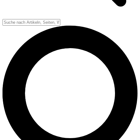
Down-System
Punkte & Scoring
Positionen
Strafen & Fouls
Overtime
Schiedsrichter
Football Lexikon