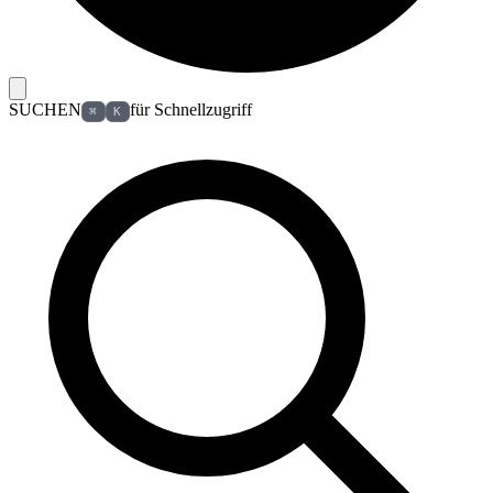
SUCHEN
für Schnellzugriff
⌘
K