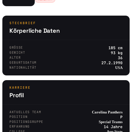
STECKBRIEF
Körperliche Daten
GRÖSSE
185 cm
GEWICHT
93 kg
ALTER
36
GEBURTSDATUM
27.2.1990
NATIONALITÄT
USA
KARRIERE
Profil
AKTUELLES TEAM
Carolina Panthers
POSITION
P
POSITIONSGRUPPE
Special Teams
ERFAHRUNG
14 Jahre
COLLEGE
App State