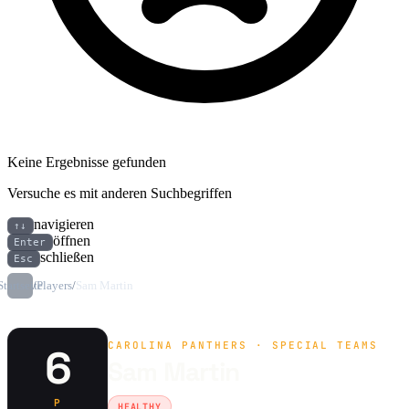
Keine Ergebnisse gefunden
Versuche es mit anderen Suchbegriffen
navigieren
↑↓
öffnen
Enter
schließen
Esc
Startseite
/
Players
/
Sam Martin
CAROLINA PANTHERS · SPECIAL TEAMS
6
Sam Martin
P
HEALTHY