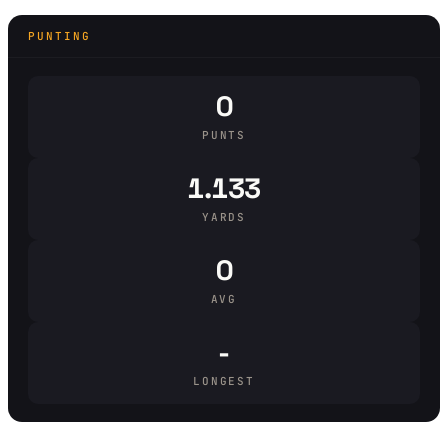
PUNTING
0
PUNTS
1.133
YARDS
0
AVG
-
LONGEST