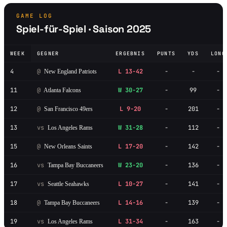
GAME LOG
Spiel-für-Spiel · Saison 2025
WEEK
GEGNER
ERGEBNIS
PUNTS
YDS
LONG
4
@
L 13-42
-
-
-
New England Patriots
11
@
W 30-27
-
99
-
Atlanta Falcons
12
@
L 9-20
-
201
-
San Francisco 49ers
13
vs
W 31-28
-
112
-
Los Angeles Rams
15
@
L 17-20
-
142
-
New Orleans Saints
16
vs
W 23-20
-
136
-
Tampa Bay Buccaneers
17
vs
L 10-27
-
141
-
Seattle Seahawks
18
@
L 14-16
-
139
-
Tampa Bay Buccaneers
19
vs
L 31-34
-
163
-
Los Angeles Rams