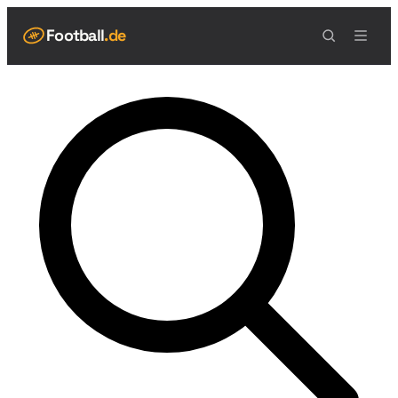
Football
.de
NAVIGATION
Live Scores
Spielplan
Teams
Tabelle
Football Regeln
Spielfeld
Spielablauf