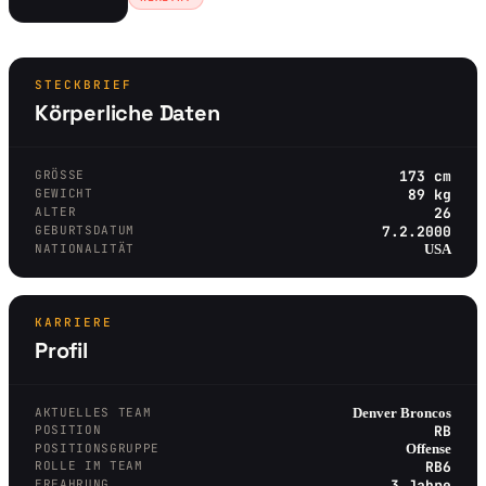
STECKBRIEF
Körperliche Daten
GRÖSSE
173 cm
GEWICHT
89 kg
ALTER
26
GEBURTSDATUM
7.2.2000
NATIONALITÄT
USA
KARRIERE
Profil
AKTUELLES TEAM
Denver Broncos
POSITION
RB
POSITIONSGRUPPE
Offense
ROLLE IM TEAM
RB6
ERFAHRUNG
3 Jahre