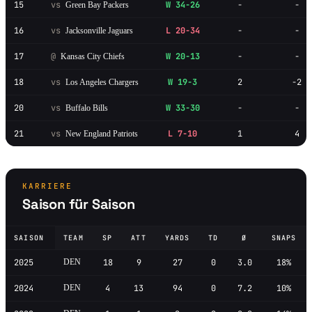
15
vs
W 34-26
-
-
Green Bay Packers
16
vs
L 20-34
-
-
Jacksonville Jaguars
17
@
W 20-13
-
-
Kansas City Chiefs
18
vs
W 19-3
2
-2
Los Angeles Chargers
20
vs
W 33-30
-
-
Buffalo Bills
21
vs
L 7-10
1
4
New England Patriots
KARRIERE
Saison für Saison
SAISON
TEAM
SP
ATT
YARDS
TD
Ø
SNAPS
2025
DEN
18
9
27
0
3.0
18%
2024
DEN
4
13
94
0
7.2
10%