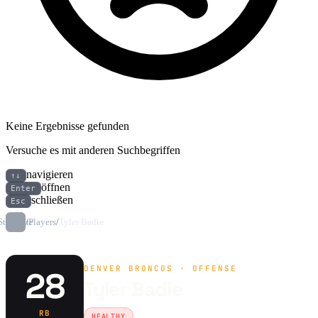
Keine Ergebnisse gefunden
Versuche es mit anderen Suchbegriffen
navigieren
↑↓
öffnen
Enter
schließen
Esc
Startseite
/
Players
/
Tyler Badie
DENVER BRONCOS · OFFENSE
28
Tyler Badie
RB
HEALTHY