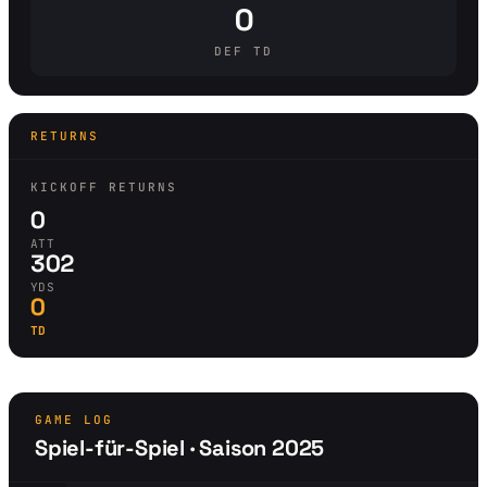
0
DEF TD
RETURNS
KICKOFF RETURNS
0
ATT
302
YDS
0
TD
GAME LOG
Spiel-für-Spiel · Saison 2025