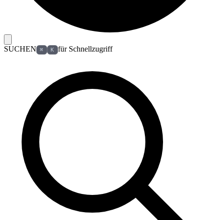
SUCHEN
für Schnellzugriff
⌘
K