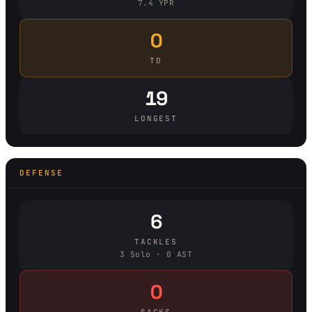
7.4 YPR
0
TD
19
LONGEST
DEFENSE
6
TACKLES
3 Solo · 0 AST
0
SACKS