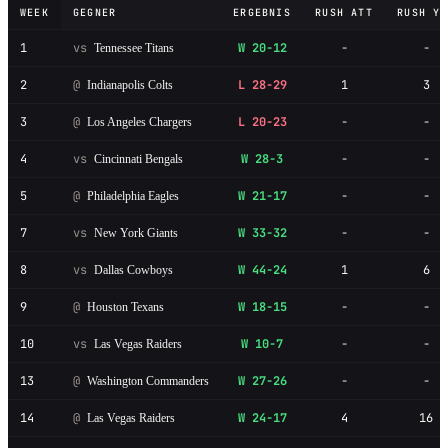
WEEK
GEGNER
ERGEBNIS
RUSH ATT
RUSH YD
1
vs
W 20-12
-
-
Tennessee Titans
2
@
L 28-29
1
3
Indianapolis Colts
3
@
L 20-23
-
-
Los Angeles Chargers
4
vs
W 28-3
-
-
Cincinnati Bengals
5
@
W 21-17
-
-
Philadelphia Eagles
7
vs
W 33-32
-
-
New York Giants
8
vs
W 44-24
1
6
Dallas Cowboys
9
@
W 18-15
-
-
Houston Texans
10
vs
W 10-7
-
-
Las Vegas Raiders
13
@
W 27-26
-
-
Washington Commanders
14
@
W 24-17
4
16
Las Vegas Raiders