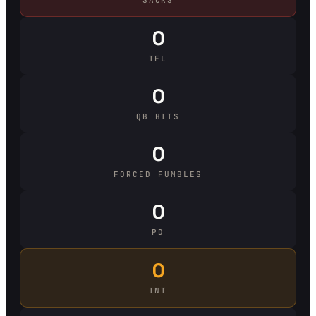
0
TFL
0
QB HITS
0
FORCED FUMBLES
0
PD
0
INT