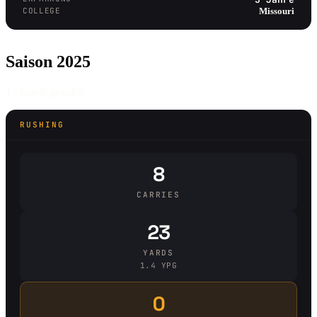
COLLEGE
Missouri
Saison 2025
17 Spiele gespielt
RUSHING
8
CARRIES
23
YARDS
1.4 YPG
0