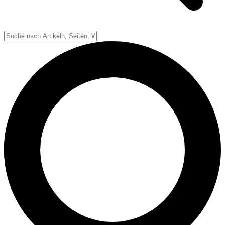
Down-System
Punkte & Scoring
Positionen
Strafen & Fouls
Overtime
Schiedsrichter
Football Lexikon