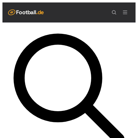
Football
.de
NAVIGATION
Live Scores
Spielplan
Teams
Tabelle
Football Regeln
Spielfeld
Spielablauf