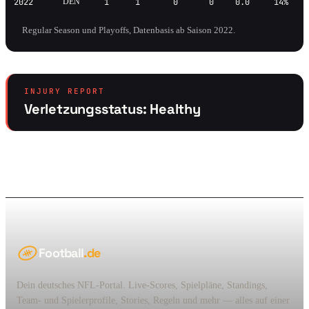
2022
DEN
1
1
0
0
0.0
14%
Regular Season und Playoffs, Datenbasis ab Saison 2022.
INJURY REPORT
Verletzungsstatus: Healthy
Football
.de
Dein deutsches NFL-Portal. Live-Scores, Spielpläne, Standings,
Team- und Spielerprofile, Stories, Regeln und mehr — alles auf einer