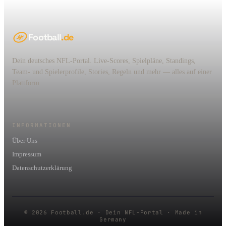
Football
.de
Dein deutsches NFL-Portal. Live-Scores, Spielpläne, Standings,
Team- und Spielerprofile, Stories, Regeln und mehr — alles auf einer
Plattform.
INFORMATIONEN
Über Uns
Impressum
Datenschutzerklärung
© 2026 Football.de · Dein NFL-Portal · Made in
Germany