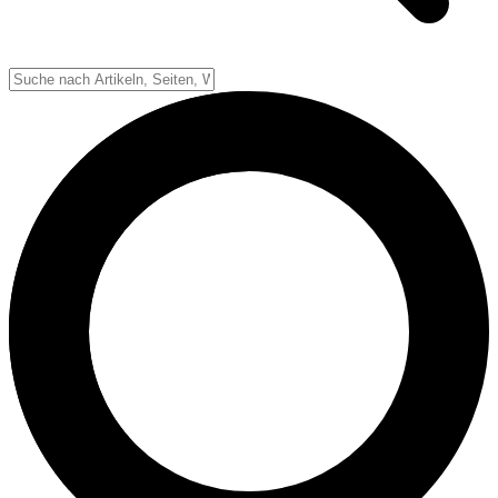
Down-System
Punkte & Scoring
Positionen
Strafen & Fouls
Overtime
Schiedsrichter
Football Lexikon