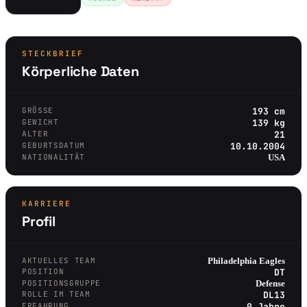
STECKBRIEF
Körperliche Daten
GRÖSSE
193 cm
GEWICHT
139 kg
ALTER
21
GEBURTSDATUM
10.10.2004
NATIONALITÄT
USA
KARRIERE
Profil
AKTUELLES TEAM
Philadelphia Eagles
POSITION
DT
POSITIONSGRUPPE
Defense
ROLLE IM TEAM
DL13
ERFAHRUNG
0 Jahre