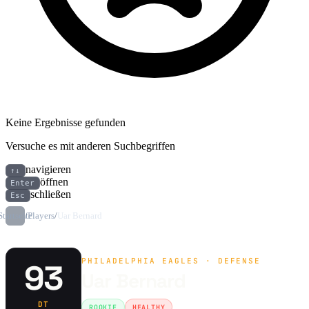
Keine Ergebnisse gefunden
Versuche es mit anderen Suchbegriffen
navigieren
↑↓
öffnen
Enter
schließen
Esc
Startseite
/
Players
/
Uar Bernard
PHILADELPHIA EAGLES · DEFENSE
93
Uar Bernard
DT
ROOKIE
HEALTHY