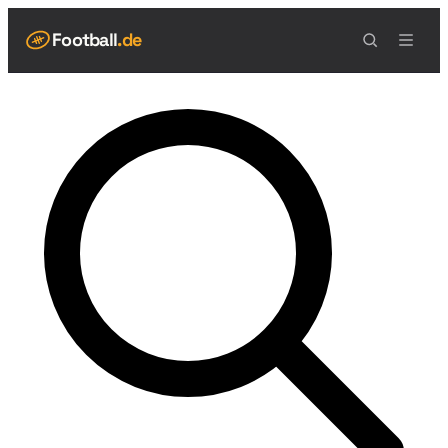
Football
.de
NAVIGATION
Live Scores
Spielplan
Teams
Tabelle
Football Regeln
Spielfeld
Spielablauf