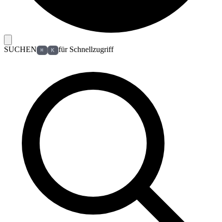
SUCHEN
für Schnellzugriff
⌘
K