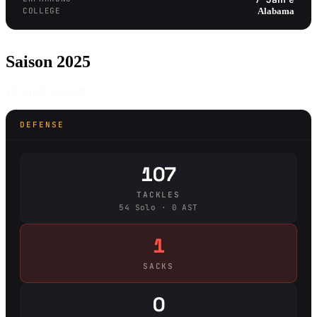
COLLEGE
Alabama
Saison 2025
16 Spiele gespielt
DEFENSE
107
TACKLES
54 Solo · 0 AST
1
SACKS
0