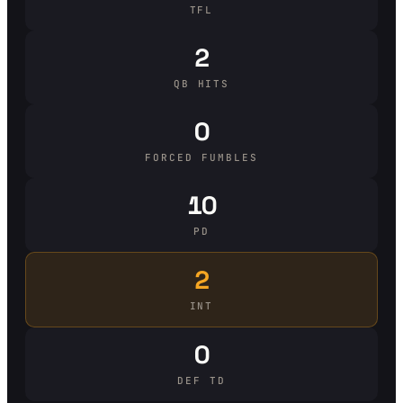
TFL
2
QB HITS
0
FORCED FUMBLES
10
PD
2
INT
0
DEF TD