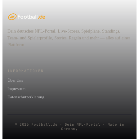
Football
.de
Dein deutsches NFL-Portal. Live-Scores, Spielpläne, Standings,
Team- und Spielerprofile, Stories, Regeln und mehr — alles auf einer
Plattform.
INFORMATIONEN
Über Uns
Impressum
Datenschutzerklärung
© 2026 Football.de · Dein NFL-Portal · Made in
Germany