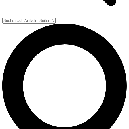
Down-System
Punkte & Scoring
Positionen
Strafen & Fouls
Overtime
Schiedsrichter
Football Lexikon