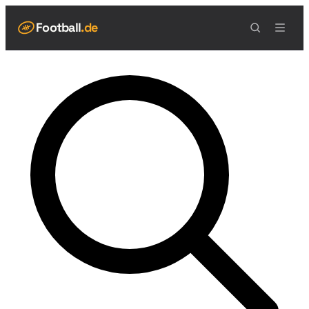
Football
.de
NAVIGATION
Live Scores
Spielplan
Teams
Tabelle
Football Regeln
Spielfeld
Spielablauf