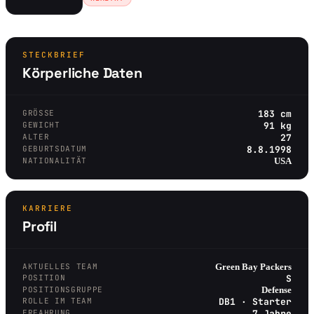
STECKBRIEF
Körperliche Daten
GRÖSSE
183 cm
GEWICHT
91 kg
ALTER
27
GEBURTSDATUM
8.8.1998
NATIONALITÄT
USA
KARRIERE
Profil
AKTUELLES TEAM
Green Bay Packers
POSITION
S
POSITIONSGRUPPE
Defense
ROLLE IM TEAM
DB1 · Starter
ERFAHRUNG
7 Jahre