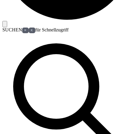
SUCHEN
für Schnellzugriff
⌘
K