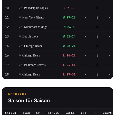
10
vs
L 7-10
-
0
-
Philadelphia Eagles
11
@
W 27-20
-
0
-
New York Giants
12
vs
W 23-6
-
0
-
Minnesota Vikings
13
@
W 31-24
-
0
-
Detroit Lions
14
vs
W 28-21
-
0
-
Chicago Bears
16
@
L 16-22
-
0
-
Chicago Bears
17
vs
L 24-41
-
0
-
Baltimore Ravens
19
@
L 27-31
-
0
-
Chicago Bears
KARRIERE
Saison für Saison
SAISON
TEAM
SP
TACKLES
SACKS
INT
FF
SNAPS