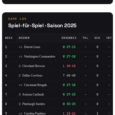
GAME LOG
Spiel-für-Spiel · Saison 2025
WEEK
GEGNER
ERGEBNIS
TKL
SCK
INT
1
vs
W 27-13
-
0
-
Detroit Lions
2
vs
W 27-18
-
0
-
Washington Commanders
3
@
L 10-13
-
0
-
Cleveland Browns
4
@
T 40-40
-
0
-
Dallas Cowboys
6
vs
W 27-18
-
0
-
Cincinnati Bengals
7
@
W 27-23
-
0
-
Arizona Cardinals
8
@
W 35-25
-
0
-
Pittsburgh Steelers
9
vs
L 13-16
-
1
-
Carolina Panthers