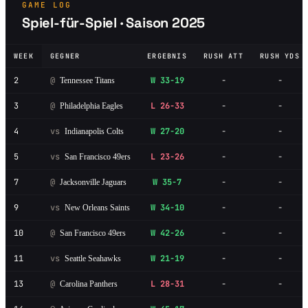
GAME LOG
Spiel-für-Spiel · Saison 2025
WEEK
GEGNER
ERGEBNIS
RUSH ATT
RUSH YDS
2
@
W 33-19
-
-
Tennessee Titans
3
@
L 26-33
-
-
Philadelphia Eagles
4
vs
W 27-20
-
-
Indianapolis Colts
5
vs
L 23-26
-
-
San Francisco 49ers
7
@
W 35-7
-
-
Jacksonville Jaguars
9
vs
W 34-10
-
-
New Orleans Saints
10
@
W 42-26
-
-
San Francisco 49ers
11
vs
W 21-19
-
-
Seattle Seahawks
13
@
L 28-31
-
-
Carolina Panthers