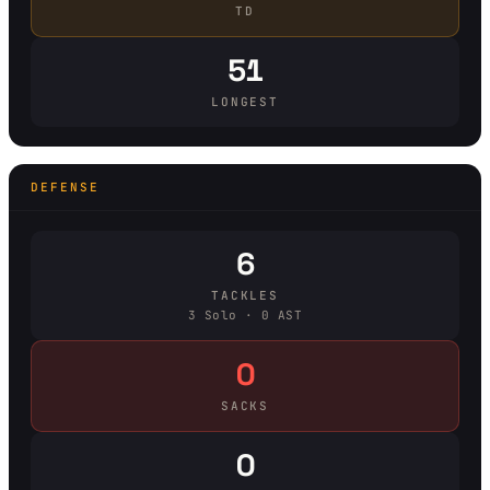
TD
51
LONGEST
DEFENSE
6
TACKLES
3 Solo · 0 AST
0
SACKS
0