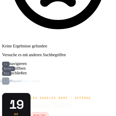
Keine Ergebnisse gefunden
Versuche es mit anderen Suchbegriffen
navigieren
↑↓
öffnen
Enter
schließen
Esc
Startseite
/
Players
/
Xavier Smith
LOS ANGELES RAMS · OFFENSE
19
Xavier Smith
WR
HEALTHY