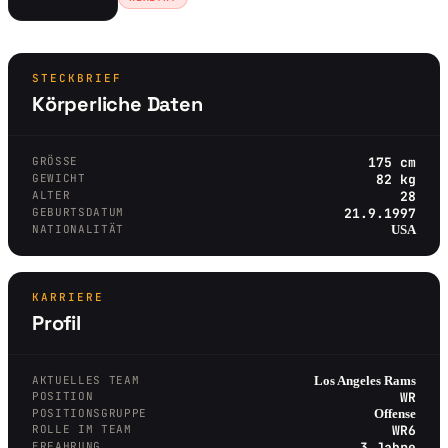
STECKBRIEF
Körperliche Daten
GRÖSSE
175 cm
GEWICHT
82 kg
ALTER
28
GEBURTSDATUM
21.9.1997
NATIONALITÄT
USA
KARRIERE
Profil
AKTUELLES TEAM
Los Angeles Rams
POSITION
WR
POSITIONSGRUPPE
Offense
ROLLE IM TEAM
WR6
ERFAHRUNG
3 Jahre