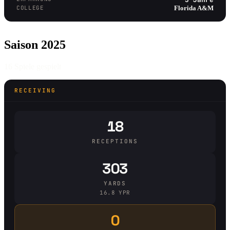
COLLEGE
Florida A&M
Saison 2025
16 Spiele gespielt
RECEIVING
18
RECEPTIONS
303
YARDS
16.8 YPR
0