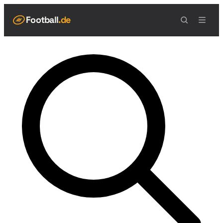
Football
.de
NAVIGATION
Live Scores
Spielplan
Teams
Tabelle
Football Regeln
Spielfeld
Spielablauf