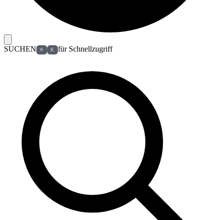
SUCHEN
für Schnellzugriff
⌘
K