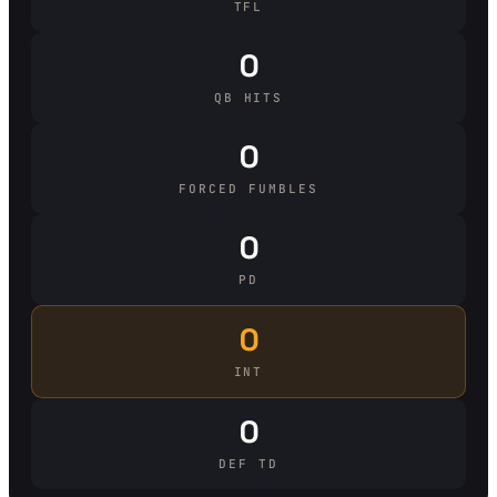
TFL
0
QB HITS
0
FORCED FUMBLES
0
PD
0
INT
0
DEF TD