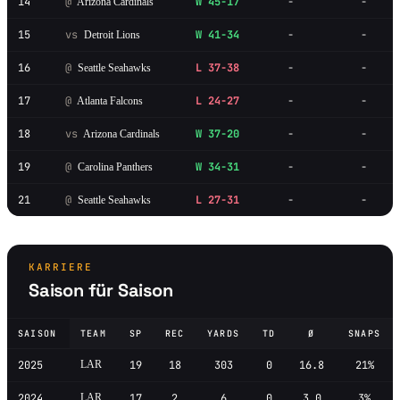
14
@
W 45-17
-
-
Arizona Cardinals
15
vs
W 41-34
-
-
Detroit Lions
16
@
L 37-38
-
-
Seattle Seahawks
17
@
L 24-27
-
-
Atlanta Falcons
18
vs
W 37-20
-
-
Arizona Cardinals
19
@
W 34-31
-
-
Carolina Panthers
21
@
L 27-31
-
-
Seattle Seahawks
KARRIERE
Saison für Saison
SAISON
TEAM
SP
REC
YARDS
TD
Ø
SNAPS
2025
LAR
19
18
303
0
16.8
21%
2024
LAR
17
2
6
0
3.0
3%