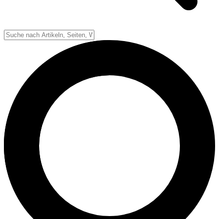
Down-System
Punkte & Scoring
Positionen
Strafen & Fouls
Overtime
Schiedsrichter
Football Lexikon