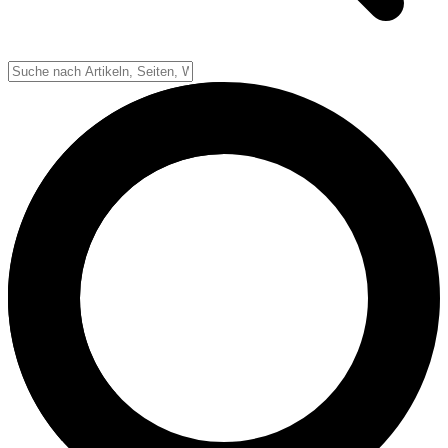
Down-System
Punkte & Scoring
Positionen
Strafen & Fouls
Overtime
Schiedsrichter
Football Lexikon