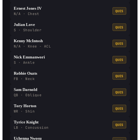
Ernest Jones IV
QUES
N/A · Chest
Julian Love
QUES
S · Shoulder
Kenny McIntosh
QUES
N/A · Knee - ACL
Nick Emmanwori
QUES
S · Ankle
Robbie Ouzts
QUES
FB · Neck
Sam Darnold
QUES
QB · Oblique
Tory Horton
QUES
WR · Shin
Tyrice Knight
QUES
LB · Concussion
Uchenna Nwosu