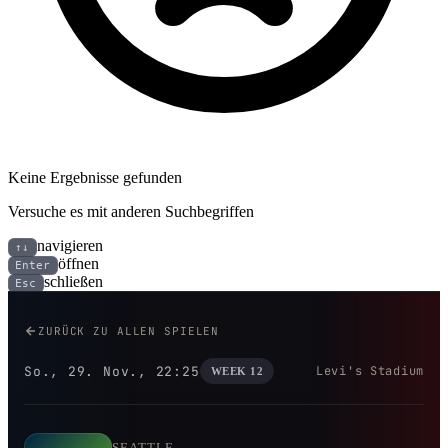
Keine Ergebnisse gefunden
Versuche es mit anderen Suchbegriffen
navigieren
↑↓
öffnen
Enter
schließen
Esc
Seattle Seahawks bei San Franci
ZURÜCK ZU ALLEN SPIELEN
So., 29. Nov., 22:25
Levi's Stadium
WEEK 12
SEATTLE