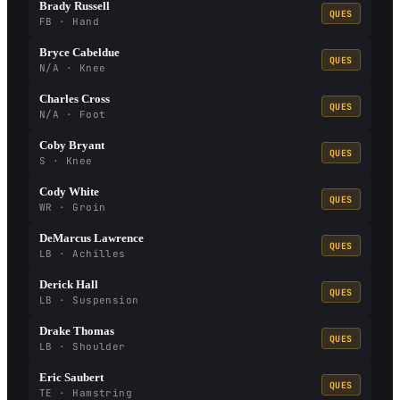
Brady Russell
QUES
FB · Hand
Bryce Cabeldue
QUES
N/A · Knee
Charles Cross
QUES
N/A · Foot
Coby Bryant
QUES
S · Knee
Cody White
QUES
WR · Groin
DeMarcus Lawrence
QUES
LB · Achilles
Derick Hall
QUES
LB · Suspension
Drake Thomas
QUES
LB · Shoulder
Eric Saubert
QUES
TE · Hamstring