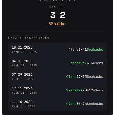
SERIE (5 SPIELE)
SEA
SF
–
3
2
SEA führt
LETZTE BEGEGNUNGEN
18.01.2026
49ers
6–41
Seahawks
Week 20 · 2025
04.01.2026
Seahawks
13–3
49ers
Week 18 · 2025
07.09.2025
49ers
17–13
Seahawks
Week 1 · 2025
17.11.2024
Seahawks
20–17
49ers
Week 11 · 2024
11.10.2024
49ers
36–24
Seahawks
Week 6 · 2024