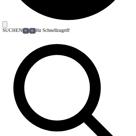
SUCHEN
für Schnellzugriff
⌘
K