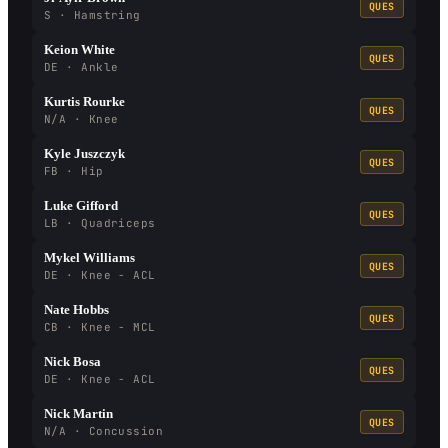
QUES
S · Hamstring
Keion White
QUES
DE · Ankle
Kurtis Rourke
QUES
N/A · Knee
Kyle Juszczyk
QUES
FB · Hip
Luke Gifford
QUES
LB · Quadriceps
Mykel Williams
QUES
DE · Knee - ACL
Nate Hobbs
QUES
CB · Knee - MCL
Nick Bosa
QUES
DE · Knee - ACL
Nick Martin
QUES
N/A · Concussion