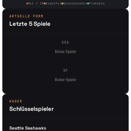
Out / IR
Doubtful
Questionable
Probable
AKTUELLE FORM
Letzte 5 Spiele
SEA
Keine Spiele
SF
Keine Spiele
KADER
Schlüsselspieler
Seattle Seahawks