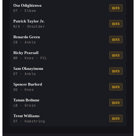
Osa Odighizuwa
QUES
DT · Elbow
Patrick Taylor Jr.
QUES
N/A · Shoulder
Renardo Green
QUES
CB · Ankle
Ricky Pearsall
QUES
WR · Knee - PCL
Sam Okuayinonu
QUES
DT · Ankle
Spencer Burford
QUES
OG · Knee
Tatum Bethune
QUES
LB · Groin
Trent Williams
QUES
OT · Hamstring