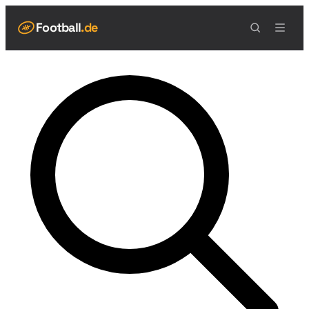
Football
.de
NAVIGATION
Live Scores
Spielplan
Teams
Tabelle
Football Regeln
Spielfeld
Spielablauf