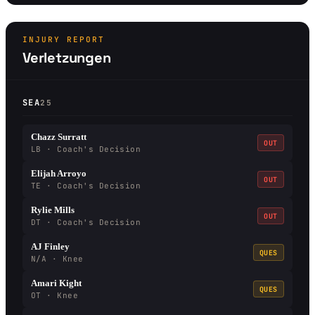
INJURY REPORT
Verletzungen
SEA
25
Chazz Surratt
OUT
LB · Coach's Decision
Elijah Arroyo
OUT
TE · Coach's Decision
Rylie Mills
OUT
DT · Coach's Decision
AJ Finley
QUES
N/A · Knee
Amari Kight
QUES
OT · Knee