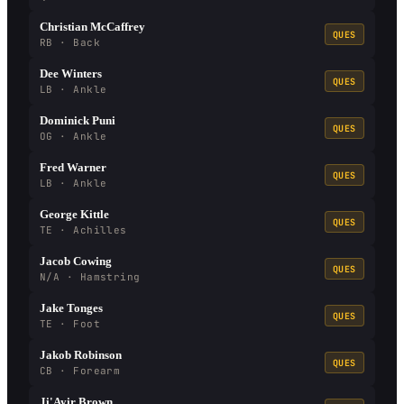
Christian McCaffrey
QUES
RB · Back
Dee Winters
QUES
LB · Ankle
Dominick Puni
QUES
OG · Ankle
Fred Warner
QUES
LB · Ankle
George Kittle
QUES
TE · Achilles
Jacob Cowing
QUES
N/A · Hamstring
Jake Tonges
QUES
TE · Foot
Jakob Robinson
QUES
CB · Forearm
Ji'Ayir Brown