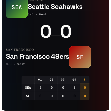
Seattle Seahawks
SEA
0-0 · West
0
0
—
SAN FRANCISCO
San Francisco 49ers
SF
0-0 · West
Q1
Q2
Q3
Q4
T
SEA
0
0
0
0
0
SF
0
0
0
0
0