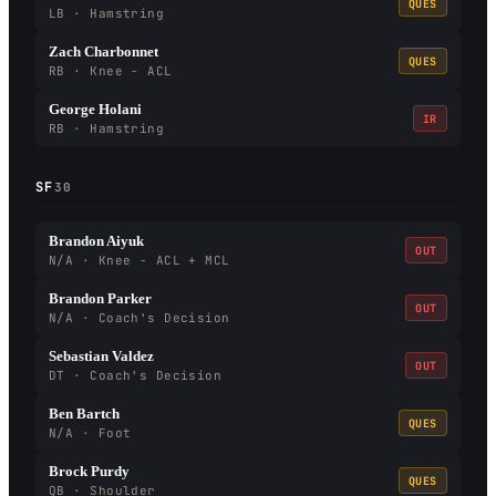
QUES
LB · Hamstring
Zach Charbonnet
QUES
RB · Knee - ACL
George Holani
IR
RB · Hamstring
SF
30
Brandon Aiyuk
OUT
N/A · Knee - ACL + MCL
Brandon Parker
OUT
N/A · Coach's Decision
Sebastian Valdez
OUT
DT · Coach's Decision
Ben Bartch
QUES
N/A · Foot
Brock Purdy
QUES
QB · Shoulder