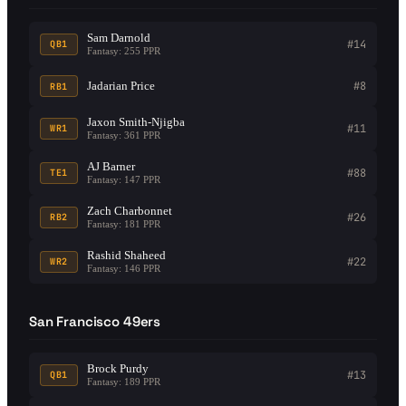
Sam Darnold
#14
QB1
Fantasy: 255 PPR
Jadarian Price
#8
RB1
Jaxon Smith-Njigba
#11
WR1
Fantasy: 361 PPR
AJ Barner
#88
TE1
Fantasy: 147 PPR
Zach Charbonnet
#26
RB2
Fantasy: 181 PPR
Rashid Shaheed
#22
WR2
Fantasy: 146 PPR
San Francisco 49ers
Brock Purdy
#13
QB1
Fantasy: 189 PPR