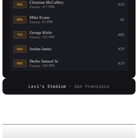
Christian McCaffrey
#23
RB1
Fantasy: 417 PPR
Mike Evans
#5
WR1
Fantasy: 85 PPR
George Kittle
#85
TE1
Fantasy: 162 PPR
Jordan James
#29
RB2
Deebo Samuel Sr.
#19
WR2
Fantasy: 188 PPR
Levi's Stadium
· San Francisco