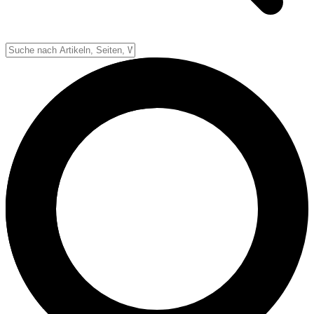
Down-System
Punkte & Scoring
Positionen
Strafen & Fouls
Overtime
Schiedsrichter
Football Lexikon