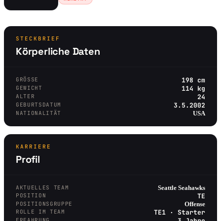
STECKBRIEF
Körperliche Daten
GRÖSSE
198 cm
GEWICHT
114 kg
ALTER
24
GEBURTSDATUM
3.5.2002
NATIONALITÄT
USA
KARRIERE
Profil
AKTUELLES TEAM
Seattle Seahawks
POSITION
TE
POSITIONSGRUPPE
Offense
ROLLE IM TEAM
TE1 · Starter
ERFAHRUNG
3 Jahre