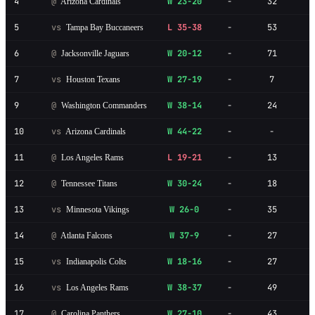
4
@
W 23-20
-
32
Arizona Cardinals
5
vs
L 35-38
-
53
Tampa Bay Buccaneers
6
@
W 20-12
-
71
Jacksonville Jaguars
7
vs
W 27-19
-
7
Houston Texans
9
@
W 38-14
-
24
Washington Commanders
10
vs
W 44-22
-
-
Arizona Cardinals
11
@
L 19-21
-
13
Los Angeles Rams
12
@
W 30-24
-
18
Tennessee Titans
13
vs
W 26-0
-
35
Minnesota Vikings
14
@
W 37-9
-
27
Atlanta Falcons
15
vs
W 18-16
-
27
Indianapolis Colts
16
vs
W 38-37
-
49
Los Angeles Rams
17
@
W 27-10
-
43
Carolina Panthers