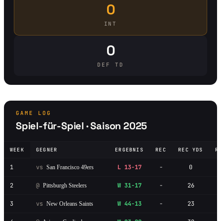
0
INT
0
DEF TD
GAME LOG
Spiel-für-Spiel · Saison 2025
WEEK
GEGNER
ERGEBNIS
REC
REC YDS
R
1
vs
L 13-17
-
0
San Francisco 49ers
2
@
W 31-17
-
26
Pittsburgh Steelers
3
vs
W 44-13
-
23
New Orleans Saints