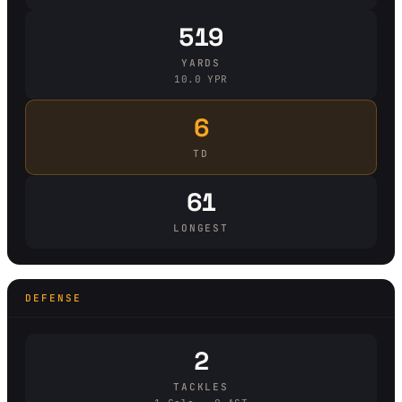
519
YARDS
10.0 YPR
6
TD
61
LONGEST
DEFENSE
2
TACKLES