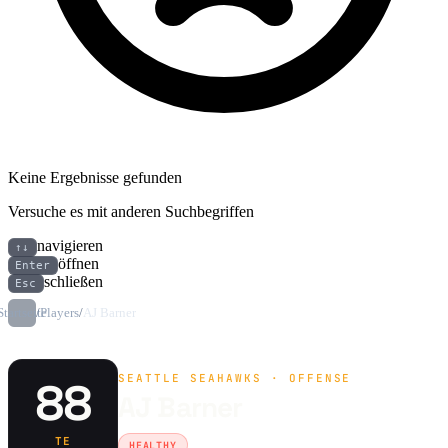
Keine Ergebnisse gefunden
Versuche es mit anderen Suchbegriffen
navigieren
↑↓
öffnen
Enter
schließen
Esc
Startseite
/
Players
/
AJ Barner
SEATTLE SEAHAWKS · OFFENSE
88
AJ Barner
TE
HEALTHY