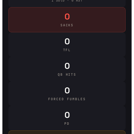
1 Solo · 0 AST
0
SACKS
0
TFL
0
QB HITS
0
FORCED FUMBLES
0
PD