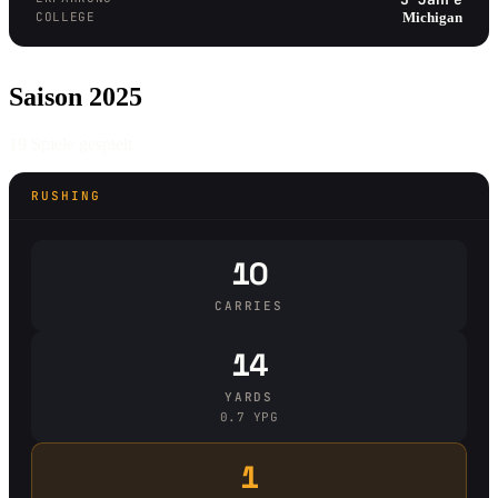
COLLEGE
Michigan
Saison 2025
19 Spiele gespielt
RUSHING
10
CARRIES
14
YARDS
0.7 YPG
1