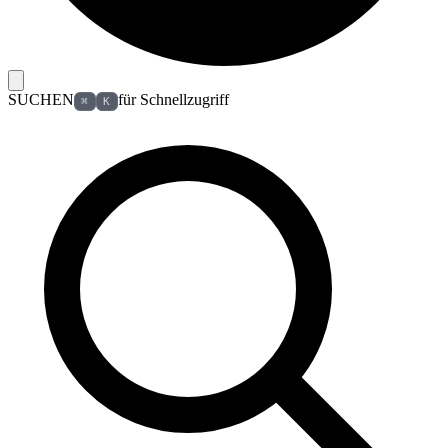
SUCHEN
für Schnellzugriff
⌘
K