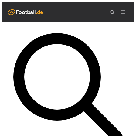
Football
.de
NAVIGATION
Live Scores
Spielplan
Teams
Tabelle
Football Regeln
Spielfeld
Spielablauf