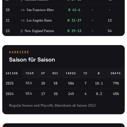
20
vs
W 41-6
-
-
San Francisco 49ers
21
vs
W 31-27
-
13
Los Angeles Rams
23
@
W 29-13
-
54
New England Patriots
KARRIERE
Saison für Saison
SAISON
TEAM
SP
REC
YARDS
TD
Ø
SNAPS
2025
SEA
20
58
586
7
10.1
79%
2024
SEA
17
30
245
4
8.2
45%
Regular Season und Playoffs, Datenbasis ab Saison 2022.