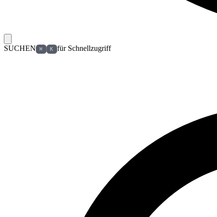
SUCHEN
für Schnellzugriff
⌘
K