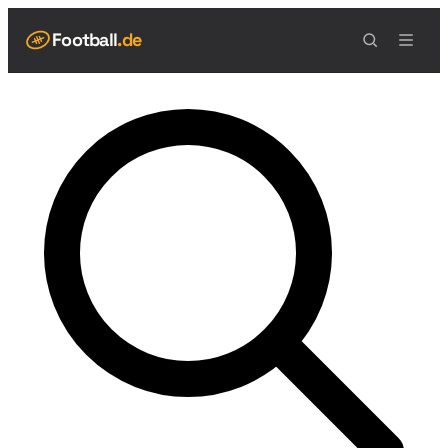
Football
.de
NAVIGATION
Live Scores
Spielplan
Teams
Tabelle
Football Regeln
Spielfeld
Spielablauf