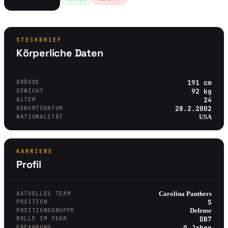
STECKBRIEF
Körperliche Daten
GRÖSSE
191 cm
GEWICHT
92 kg
ALTER
24
GEBURTSDATUM
28.2.2002
NATIONALITÄT
USA
KARRIERE
Profil
AKTUELLES TEAM
Carolina Panthers
POSITION
S
POSITIONSGRUPPE
Defense
ROLLE IM TEAM
DB7
ERFAHRUNG
0 Jahre