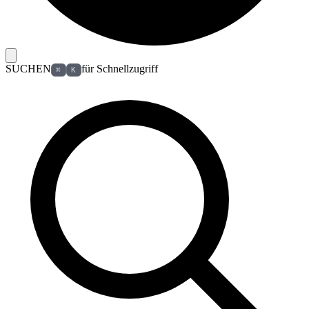
SUCHEN
für Schnellzugriff
⌘
K