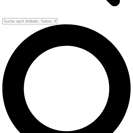
Down-System
Punkte & Scoring
Positionen
Strafen & Fouls
Overtime
Schiedsrichter
Football Lexikon