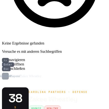
Keine Ergebnisse gefunden
Versuche es mit anderen Suchbegriffen
navigieren
↑↓
öffnen
Enter
schließen
Esc
Startseite
/
Players
/
Zakee Wheatley
CAROLINA PANTHERS · DEFENSE
38
Zakee Wheatley
S
ROOKIE
HEALTHY