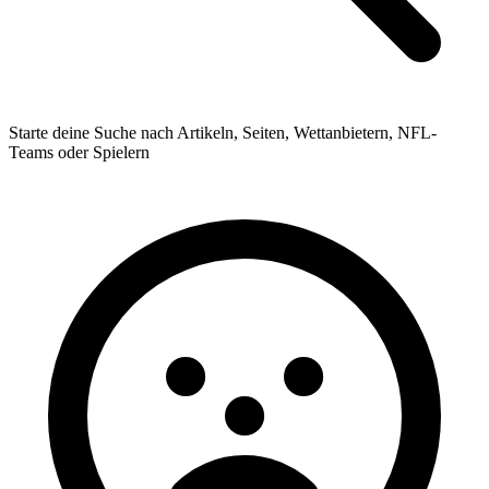
Starte deine Suche nach Artikeln, Seiten, Wettanbietern, NFL-
Teams oder Spielern