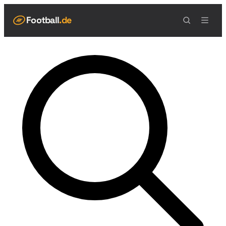
Football
.de
NAVIGATION
Live Scores
Spielplan
Teams
Tabelle
Football Regeln
Spielfeld
Spielablauf