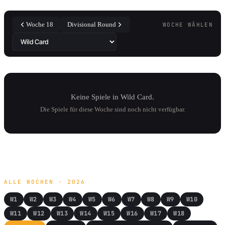
Woche 18
Divisional Round
WOCHE WÄHLEN
Keine Spiele in Wild Card.
Die Spiele für diese Woche sind noch nicht verfügbar.
ALLE WOCHEN · 2026
W1
W2
W3
W4
W5
W6
W7
W8
W9
W10
W11
W12
W13
W14
W15
W16
W17
W18