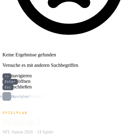
Keine Ergebnisse gefunden
Versuche es mit anderen Suchbegriffen
navigieren
↑↓
öffnen
Enter
schließen
Esc
Startseite
/
Spielplan
/
Woche 7
SPIELPLAN
Woche 7
NFL Saison 2026 · 14 Spiele