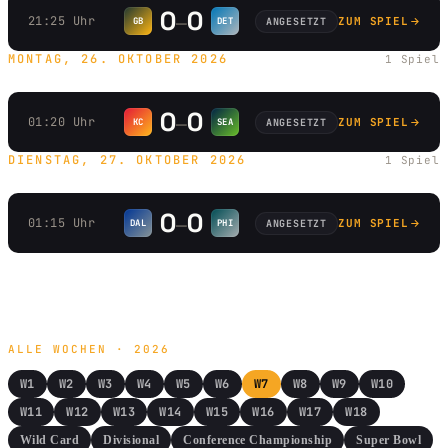
0
0
—
Green Bay Packers
Detroit Lions
21:25 Uhr
ZUM SPIEL
ANGESETZT
GB
DET
MONTAG, 26. OKTOBER 2026
1 Spiel
0
0
—
Kansas City Chiefs
Seattle Seahawks
01:20 Uhr
ZUM SPIEL
ANGESETZT
KC
SEA
DIENSTAG, 27. OKTOBER 2026
1 Spiel
0
0
—
Dallas Cowboys
Philadelphia Eagles
01:15 Uhr
ZUM SPIEL
ANGESETZT
DAL
PHI
ALLE WOCHEN · 2026
W1
W2
W3
W4
W5
W6
W7
W8
W9
W10
W11
W12
W13
W14
W15
W16
W17
W18
Wild Card
Divisional
Conference Championship
Super Bowl