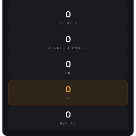
0
QB HITS
0
FORCED FUMBLES
0
PD
0
INT
0
DEF TD