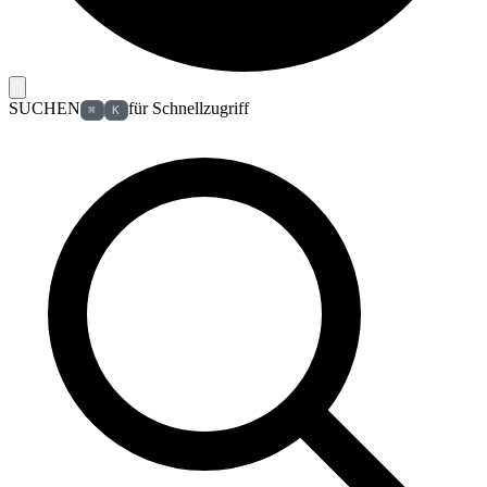
SUCHEN
für Schnellzugriff
⌘
K