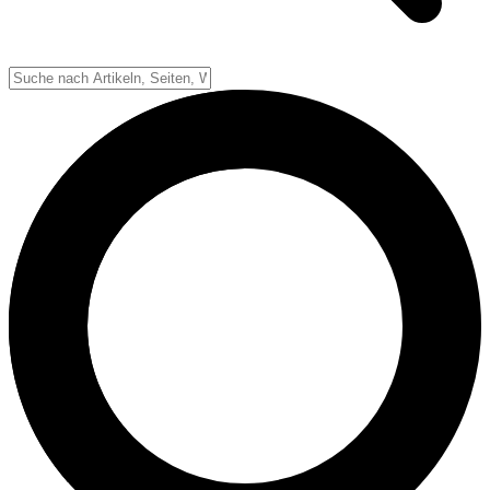
Down-System
Punkte & Scoring
Positionen
Strafen & Fouls
Overtime
Schiedsrichter
Football Lexikon