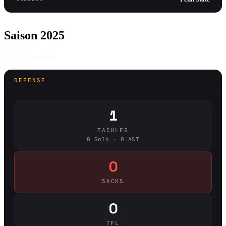
Saison 2025
1 Spiele gespielt
DEFENSE
1
TACKLES
0 Solo · 0 AST
0
SACKS
0
TFL