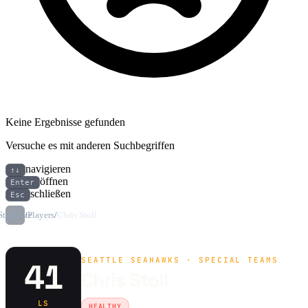
Keine Ergebnisse gefunden
Versuche es mit anderen Suchbegriffen
navigieren
↑↓
öffnen
Enter
schließen
Esc
Startseite
/
Players
/
Chris Stoll
SEATTLE SEAHAWKS · SPECIAL TEAMS
41
Chris Stoll
LS
HEALTHY