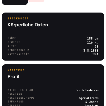
STECKBRIEF
Körperliche Daten
GRÖSSE
188 cm
GEWICHT
116 kg
ALTER
28
GEBURTSDATUM
3.8.1998
NATIONALITÄT
USA
KARRIERE
Profil
AKTUELLES TEAM
Seattle Seahawks
POSITION
LS
POSITIONSGRUPPE
Special Teams
ERFAHRUNG
4 Jahre
COLLEGE
Penn State