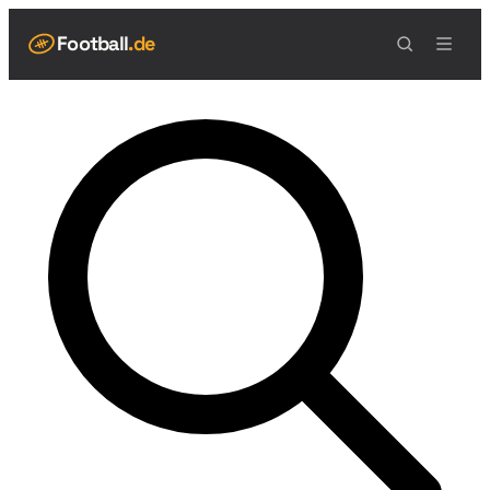
Football
.de
NAVIGATION
Live Scores
Spielplan
Teams
Tabelle
Football Regeln
Spielfeld
Spielablauf