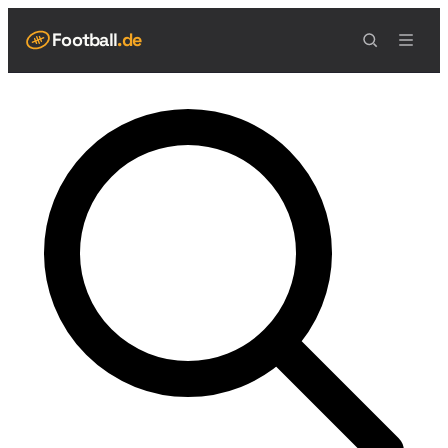
Football
.de
NAVIGATION
Live Scores
Spielplan
Teams
Tabelle
Football Regeln
Spielfeld
Spielablauf