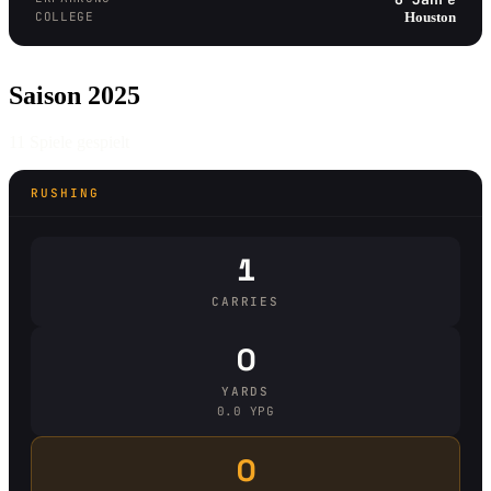
COLLEGE
Houston
Saison 2025
11 Spiele gespielt
RUSHING
1
CARRIES
0
YARDS
0.0 YPG
0