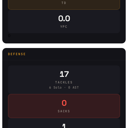
TD
0.0
YPC
0
DEFENSE
17
TACKLES
6 Solo · 0 AST
0
SACKS
1