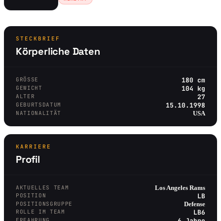
STECKBRIEF
Körperliche Daten
GRÖSSE
180 cm
GEWICHT
104 kg
ALTER
27
GEBURTSDATUM
15.10.1998
NATIONALITÄT
USA
KARRIERE
Profil
AKTUELLES TEAM
Los Angeles Rams
POSITION
LB
POSITIONSGRUPPE
Defense
ROLLE IM TEAM
LB6
ERFAHRUNG
6 Jahre