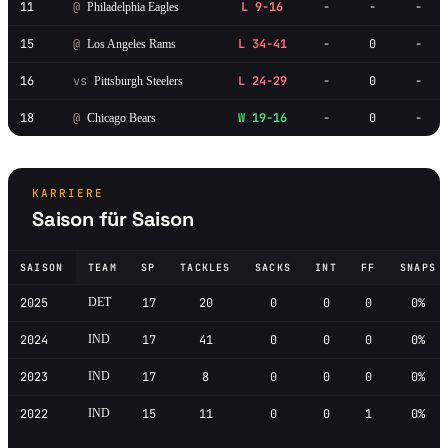
11
@
L 9-16
-
-
-
Philadelphia Eagles
15
@
L 34-41
-
0
-
Los Angeles Rams
16
vs
L 24-29
-
0
-
Pittsburgh Steelers
18
@
W 19-16
-
0
-
Chicago Bears
KARRIERE
Saison für Saison
SAISON
TEAM
SP
TACKLES
SACKS
INT
FF
SNAPS
2025
DET
17
20
0
0
0
0%
2024
IND
17
41
0
0
0
0%
2023
IND
17
8
0
0
0
0%
2022
IND
15
11
0
0
1
0%