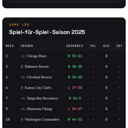
GAME LOG
Spiel-für-Spiel · Saison 2025
WEEK
GEGNER
ERGEBNIS
TKL
SCK
INT
2
vs
W 52-21
-
0
-
Chicago Bears
3
@
W 38-30
-
0
-
Baltimore Ravens
4
vs
W 34-10
-
0
-
Cleveland Browns
6
@
L 17-30
-
0
-
Kansas City Chiefs
7
vs
W 24-9
-
0
-
Tampa Bay Buccaneers
9
vs
L 24-27
-
0
-
Minnesota Vikings
10
@
W 44-22
-
0
-
Washington Commanders