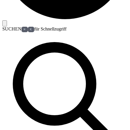
SUCHEN
für Schnellzugriff
⌘
K