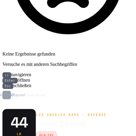
Keine Ergebnisse gefunden
Versuche es mit anderen Suchbegriffen
navigieren
↑↓
öffnen
Enter
schließen
Esc
Startseite
/
Players
/
Grant Stuard
LOS ANGELES RAMS · DEFENSE
44
Grant Stuard
LB
HEALTHY