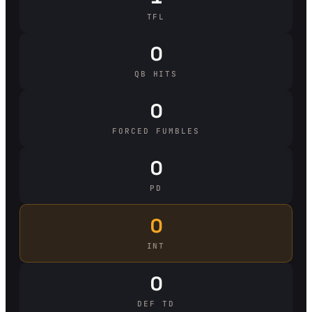
TFL
0
QB HITS
0
FORCED FUMBLES
0
PD
0
INT
0
DEF TD