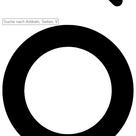
Down-System
Punkte & Scoring
Positionen
Strafen & Fouls
Overtime
Schiedsrichter
Football Lexikon