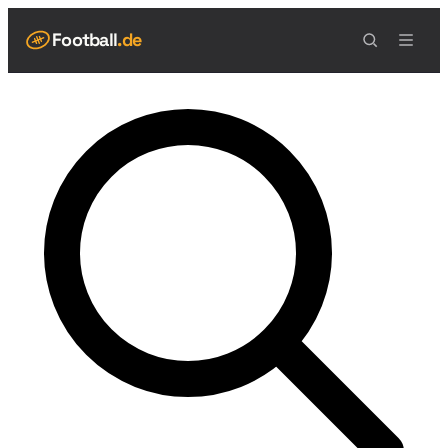
Football
.de
NAVIGATION
Live Scores
Spielplan
Teams
Tabelle
Football Regeln
Spielfeld
Spielablauf