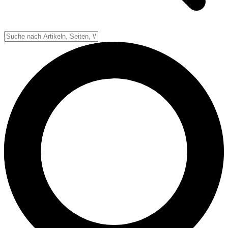
Down-System
Punkte & Scoring
Positionen
Strafen & Fouls
Overtime
Schiedsrichter
Football Lexikon