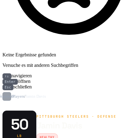
Keine Ergebnisse gefunden
Versuche es mit anderen Suchbegriffen
navigieren
↑↓
öffnen
Enter
schließen
Esc
Startseite
/
Players
/
Jamin Davis
PITTSBURGH STEELERS · DEFENSE
50
Jamin Davis
LB
HEALTHY