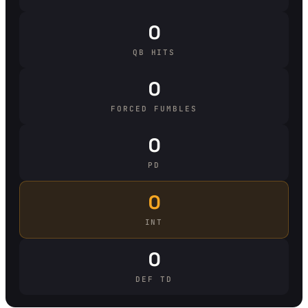
0
QB HITS
0
FORCED FUMBLES
0
PD
0
INT
0
DEF TD