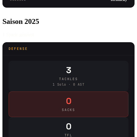
Saison 2025
1 Spiele gespielt
DEFENSE
3
TACKLES
1 Solo · 0 AST
0
SACKS
0
TFL