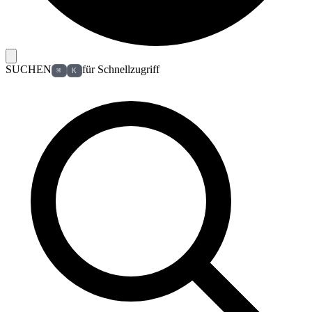
SUCHEN
für Schnellzugriff
⌘
K