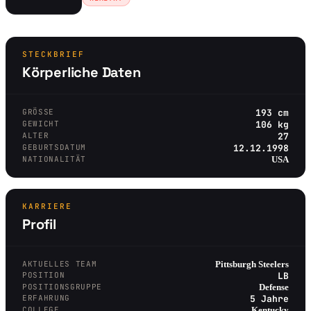
STECKBRIEF
Körperliche Daten
GRÖSSE
193 cm
GEWICHT
106 kg
ALTER
27
GEBURTSDATUM
12.12.1998
NATIONALITÄT
USA
KARRIERE
Profil
AKTUELLES TEAM
Pittsburgh Steelers
POSITION
LB
POSITIONSGRUPPE
Defense
ERFAHRUNG
5 Jahre
COLLEGE
Kentucky