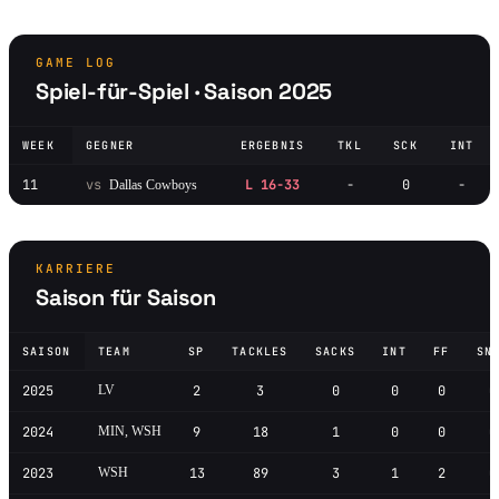
GAME LOG
Spiel-für-Spiel · Saison 2025
WEEK
GEGNER
ERGEBNIS
TKL
SCK
INT
11
vs
L 16-33
-
0
-
Dallas Cowboys
KARRIERE
Saison für Saison
SAISON
TEAM
SP
TACKLES
SACKS
INT
FF
SN
2025
LV
2
3
0
0
0
0
2024
MIN, WSH
9
18
1
0
0
0
2023
WSH
13
89
3
1
2
0