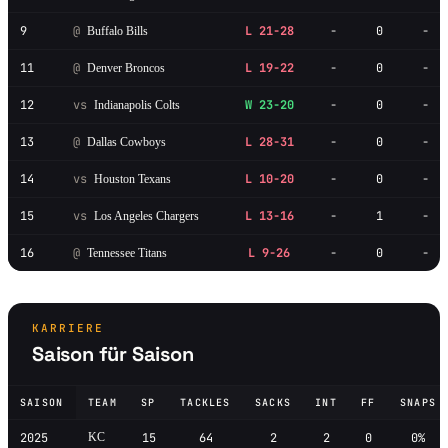
9
@
L 21-28
-
0
-
Buffalo Bills
11
@
L 19-22
-
0
-
Denver Broncos
12
vs
W 23-20
-
0
-
Indianapolis Colts
13
@
L 28-31
-
0
-
Dallas Cowboys
14
vs
L 10-20
-
0
-
Houston Texans
15
vs
L 13-16
-
1
-
Los Angeles Chargers
16
@
L 9-26
-
0
-
Tennessee Titans
KARRIERE
Saison für Saison
SAISON
TEAM
SP
TACKLES
SACKS
INT
FF
SNAPS
2025
KC
15
64
2
2
0
0%