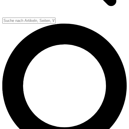
Down-System
Punkte & Scoring
Positionen
Strafen & Fouls
Overtime
Schiedsrichter
Football Lexikon