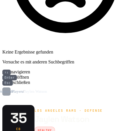
Keine Ergebnisse gefunden
Versuche es mit anderen Suchbegriffen
navigieren
↑↓
öffnen
Enter
schließen
Esc
Startseite
/
Players
/
Jaylen Watson
LOS ANGELES RAMS · DEFENSE
35
Jaylen Watson
CB
HEALTHY