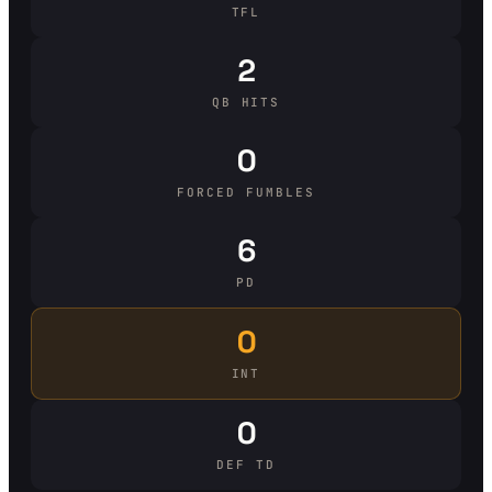
TFL
2
QB HITS
0
FORCED FUMBLES
6
PD
0
INT
0
DEF TD