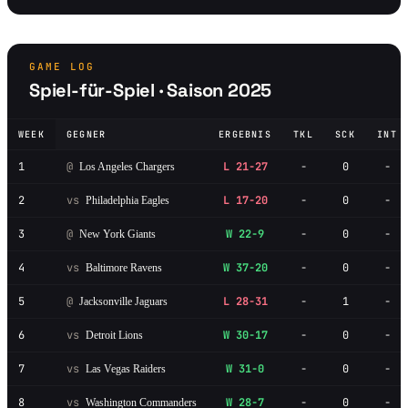
GAME LOG
Spiel-für-Spiel · Saison 2025
WEEK
GEGNER
ERGEBNIS
TKL
SCK
INT
1
@
L 21-27
-
0
-
Los Angeles Chargers
2
vs
L 17-20
-
0
-
Philadelphia Eagles
3
@
W 22-9
-
0
-
New York Giants
4
vs
W 37-20
-
0
-
Baltimore Ravens
5
@
L 28-31
-
1
-
Jacksonville Jaguars
6
vs
W 30-17
-
0
-
Detroit Lions
7
vs
W 31-0
-
0
-
Las Vegas Raiders
8
vs
W 28-7
-
0
-
Washington Commanders