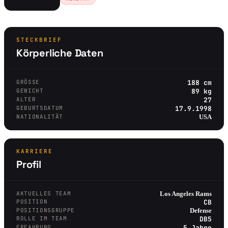
STECKBRIEF
Körperliche Daten
GRÖSSE
188 cm
GEWICHT
89 kg
ALTER
27
GEBURTSDATUM
17.9.1998
NATIONALITÄT
USA
KARRIERE
Profil
AKTUELLES TEAM
Los Angeles Rams
POSITION
CB
POSITIONSGRUPPE
Defense
ROLLE IM TEAM
DB5
ERFAHRUNG
5 Jahre