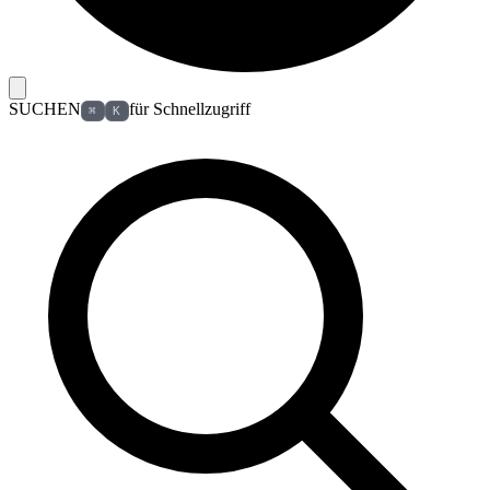
SUCHEN
für Schnellzugriff
⌘
K