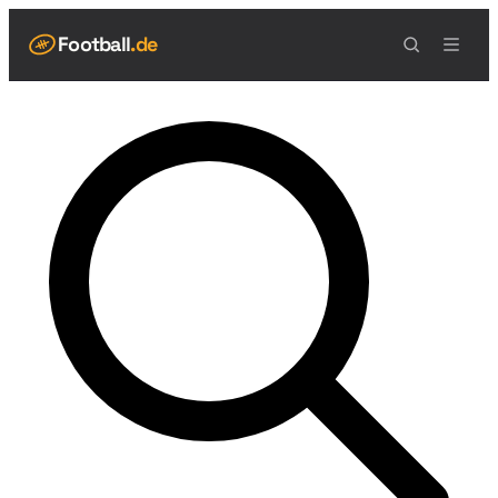
Football
.de
NAVIGATION
Live Scores
Spielplan
Teams
Tabelle
Football Regeln
Spielfeld
Spielablauf