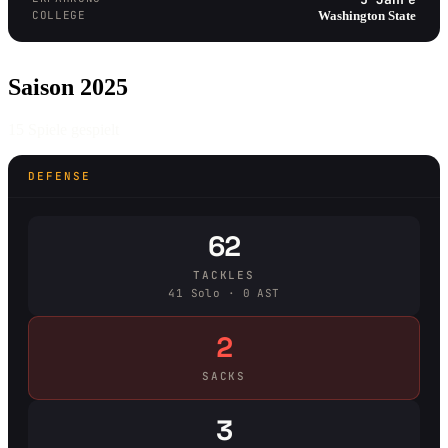
COLLEGE
Washington State
Saison 2025
15 Spiele gespielt
DEFENSE
62
TACKLES
41 Solo · 0 AST
2
SACKS
3