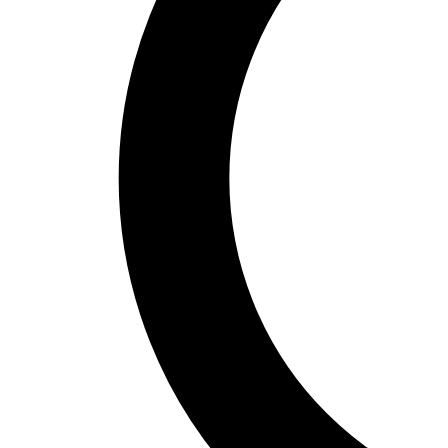
Down-System
Punkte & Scoring
Positionen
Strafen & Fouls
Overtime
Schiedsrichter
Football Lexikon