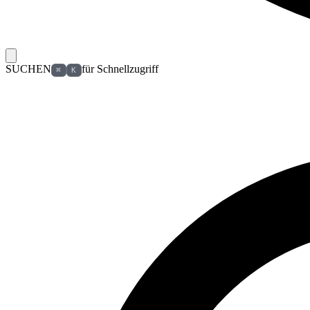
SUCHEN
für Schnellzugriff
⌘
K