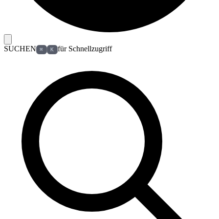
SUCHEN
für Schnellzugriff
⌘
K