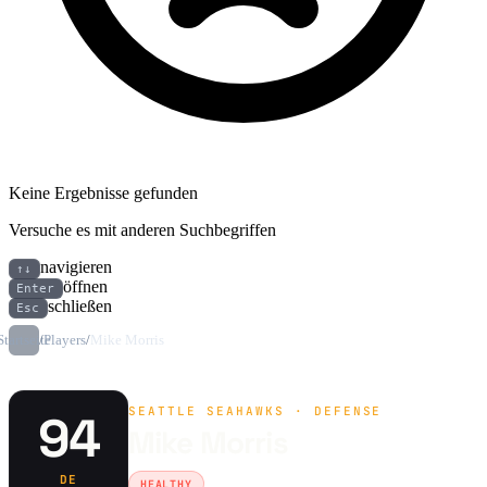
Keine Ergebnisse gefunden
Versuche es mit anderen Suchbegriffen
navigieren
↑↓
öffnen
Enter
schließen
Esc
Startseite
/
Players
/
Mike Morris
SEATTLE SEAHAWKS · DEFENSE
94
Mike Morris
DE
HEALTHY