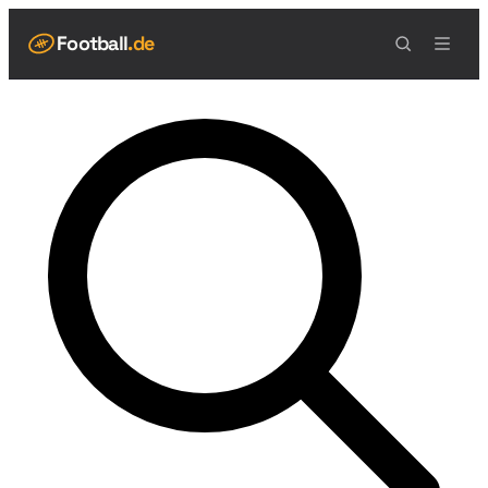
Football
.de
NAVIGATION
Live Scores
Spielplan
Teams
Tabelle
Football Regeln
Spielfeld
Spielablauf