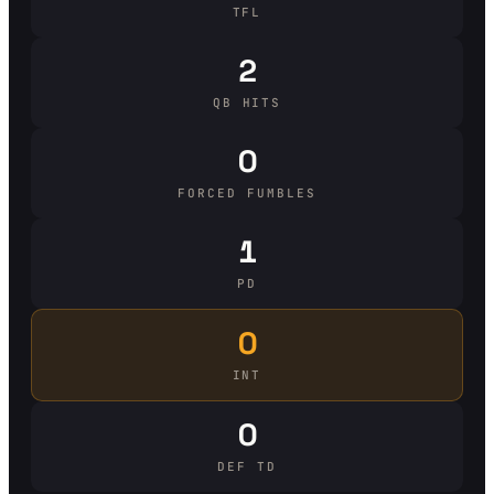
TFL
2
QB HITS
0
FORCED FUMBLES
1
PD
0
INT
0
DEF TD