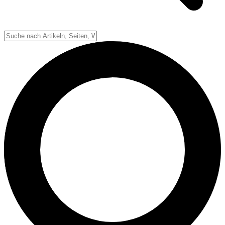
Down-System
Punkte & Scoring
Positionen
Strafen & Fouls
Overtime
Schiedsrichter
Football Lexikon