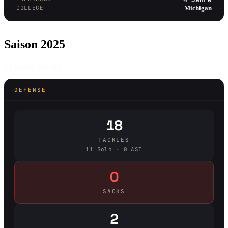
COLLEGE
Michigan
Saison 2025
12 Spiele gespielt
DEFENSE
18
TACKLES
11 Solo · 0 AST
0
SACKS
2