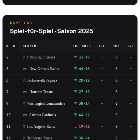
GAME LOG
Spiel-für-Spiel · Saison 2025
WEEK
GEGNER
ERGEBNIS
TKL
SCK
INT
2
@
W 31-17
-
0
-
Pittsburgh Steelers
3
vs
W 44-13
-
0
-
New Orleans Saints
6
@
W 20-12
-
0
-
Jacksonville Jaguars
7
vs
W 27-19
-
0
-
Houston Texans
9
@
W 38-14
-
0
-
Washington Commanders
10
vs
W 44-22
-
0
-
Arizona Cardinals
11
@
L 19-21
-
0
-
Los Angeles Rams
12
@
W 30-24
-
0
-
Tennessee Titans