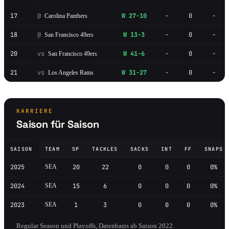
17
@
W 27-10
-
0
-
Carolina Panthers
18
@
W 13-3
-
0
-
San Francisco 49ers
20
vs
W 41-6
-
0
-
San Francisco 49ers
21
vs
W 31-27
-
0
-
Los Angeles Rams
KARRIERE
Saison für Saison
SAISON
TEAM
SP
TACKLES
SACKS
INT
FF
SNAPS
2025
SEA
20
22
0
0
0
0%
2024
SEA
15
6
0
0
0
0%
2023
SEA
1
3
0
0
0
0%
Regular Season und Playoffs, Datenbasis ab Saison 2022.