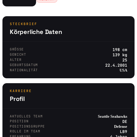
STECKBRIEF
Körperliche Daten
GRÖSSE
198 cm
GEWICHT
139 kg
ALTER
25
GEBURTSDATUM
22.4.2001
NATIONALITÄT
USA
KARRIERE
Profil
AKTUELLES TEAM
Seattle Seahawks
POSITION
DE
POSITIONSGRUPPE
Defense
ROLLE IM TEAM
LB9
ERFAHRUNG
4 Jahre