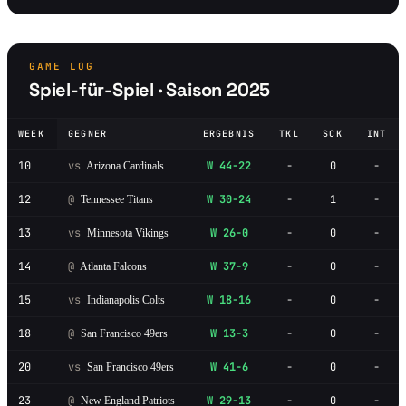
GAME LOG
Spiel-für-Spiel · Saison 2025
WEEK
GEGNER
ERGEBNIS
TKL
SCK
INT
10
vs
W 44-22
-
0
-
Arizona Cardinals
12
@
W 30-24
-
1
-
Tennessee Titans
13
vs
W 26-0
-
0
-
Minnesota Vikings
14
@
W 37-9
-
0
-
Atlanta Falcons
15
vs
W 18-16
-
0
-
Indianapolis Colts
18
@
W 13-3
-
0
-
San Francisco 49ers
20
vs
W 41-6
-
0
-
San Francisco 49ers
23
@
W 29-13
-
0
-
New England Patriots