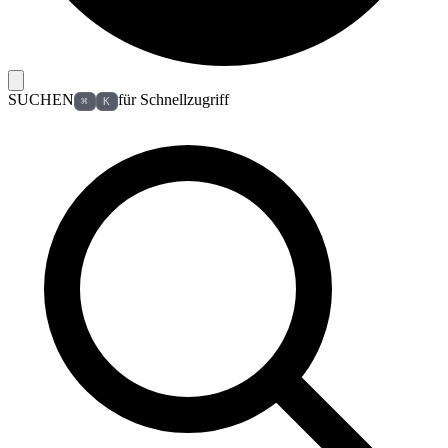
SUCHEN
für Schnellzugriff
⌘
K