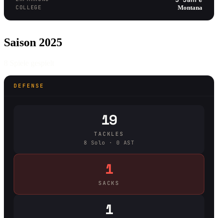
COLLEGE
Montana
Saison 2025
8 Spiele gespielt
DEFENSE
19
TACKLES
8 Solo · 0 AST
1
SACKS
1