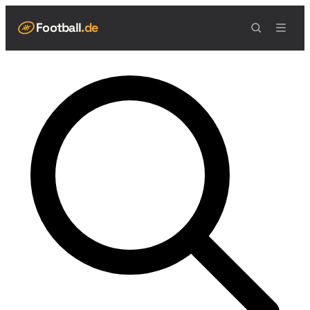
Football
.de
NAVIGATION
Live Scores
Spielplan
Teams
Tabelle
Football Regeln
Spielfeld
Spielablauf