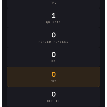
TFL
1
QB HITS
0
FORCED FUMBLES
0
PD
0
INT
0
DEF TD