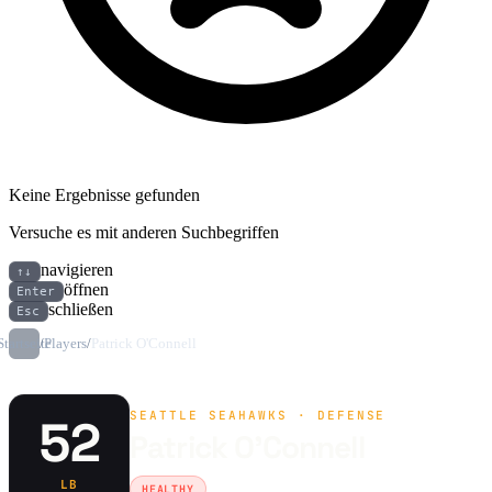
Keine Ergebnisse gefunden
Versuche es mit anderen Suchbegriffen
navigieren
↑↓
öffnen
Enter
schließen
Esc
Startseite
/
Players
/
Patrick O'Connell
SEATTLE SEAHAWKS · DEFENSE
52
Patrick O'Connell
LB
HEALTHY