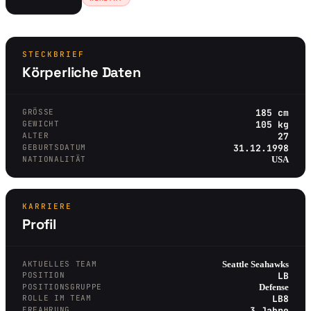
STECKBRIEF
Körperliche Daten
GRÖSSE
185 cm
GEWICHT
105 kg
ALTER
27
GEBURTSDATUM
31.12.1998
NATIONALITÄT
USA
KARRIERE
Profil
AKTUELLES TEAM
Seattle Seahawks
POSITION
LB
POSITIONSGRUPPE
Defense
ROLLE IM TEAM
LB8
ERFAHRUNG
3 Jahre