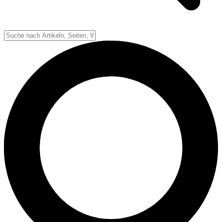
Down-System
Punkte & Scoring
Positionen
Strafen & Fouls
Overtime
Schiedsrichter
Football Lexikon