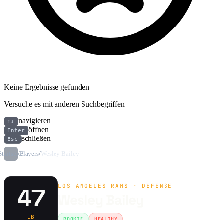
Keine Ergebnisse gefunden
Versuche es mit anderen Suchbegriffen
navigieren
↑↓
öffnen
Enter
schließen
Esc
Startseite
/
Players
/
Wesley Bailey
LOS ANGELES RAMS · DEFENSE
47
Wesley Bailey
LB
ROOKIE
HEALTHY