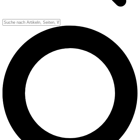
Down-System
Punkte & Scoring
Positionen
Strafen & Fouls
Overtime
Schiedsrichter
Football Lexikon