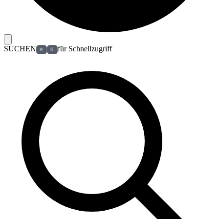
SUCHEN
für Schnellzugriff
⌘
K