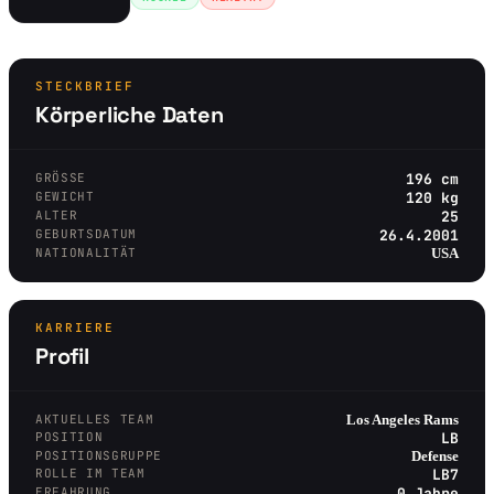
STECKBRIEF
Körperliche Daten
GRÖSSE
196 cm
GEWICHT
120 kg
ALTER
25
GEBURTSDATUM
26.4.2001
NATIONALITÄT
USA
KARRIERE
Profil
AKTUELLES TEAM
Los Angeles Rams
POSITION
LB
POSITIONSGRUPPE
Defense
ROLLE IM TEAM
LB7
ERFAHRUNG
0 Jahre