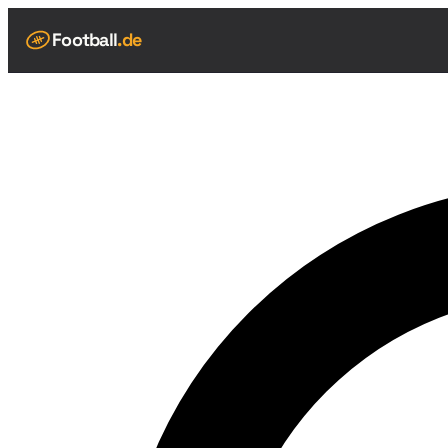
Football
.de
NAVIGATION
Live Scores
Spielplan
Teams
Tabelle
Football Regeln
Spielfeld
Spielablauf