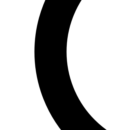
Down-System
Punkte & Scoring
Positionen
Strafen & Fouls
Overtime
Schiedsrichter
Football Lexikon