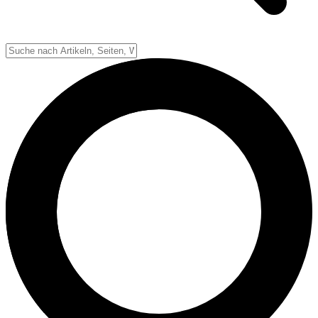
Down-System
Punkte & Scoring
Positionen
Strafen & Fouls
Overtime
Schiedsrichter
Football Lexikon