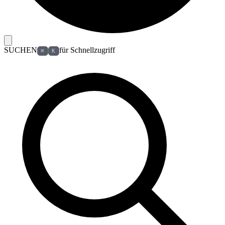
SUCHEN
für Schnellzugriff
⌘
K