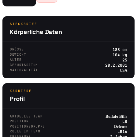
STECKBRIEF
Körperliche Daten
GRÖSSE
188 cm
GEWICHT
104 kg
ALTER
25
GEBURTSDATUM
28.2.2001
NATIONALITÄT
USA
KARRIERE
Profil
AKTUELLES TEAM
Buffalo Bills
POSITION
LB
POSITIONSGRUPPE
Defense
ROLLE IM TEAM
LB16
ERFAHRUNG
2 Jahre