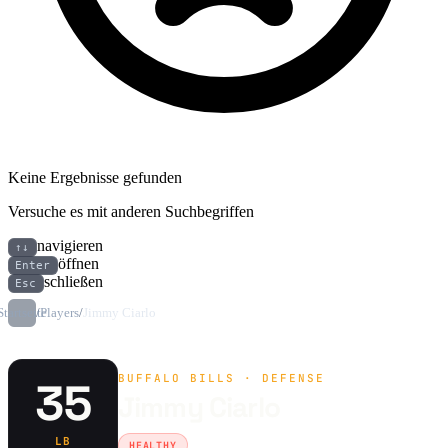
Keine Ergebnisse gefunden
Versuche es mit anderen Suchbegriffen
navigieren
↑↓
öffnen
Enter
schließen
Esc
Startseite
/
Players
/
Jimmy Ciarlo
BUFFALO BILLS · DEFENSE
35
Jimmy Ciarlo
LB
HEALTHY