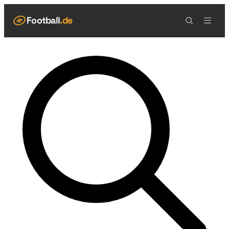
Football
.de
NAVIGATION
Live Scores
Spielplan
Teams
Tabelle
Football Regeln
Spielfeld
Spielablauf