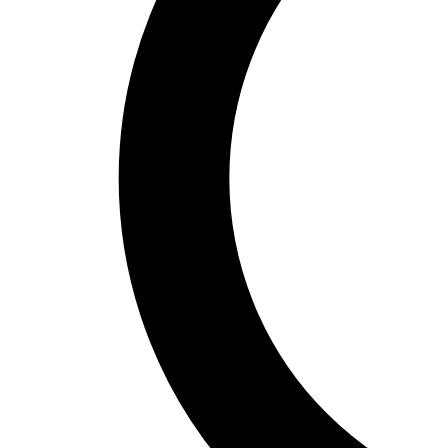
Down-System
Punkte & Scoring
Positionen
Strafen & Fouls
Overtime
Schiedsrichter
Football Lexikon