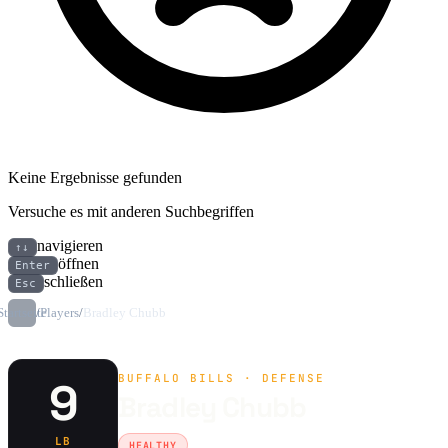
Keine Ergebnisse gefunden
Versuche es mit anderen Suchbegriffen
navigieren
↑↓
öffnen
Enter
schließen
Esc
Startseite
/
Players
/
Bradley Chubb
BUFFALO BILLS · DEFENSE
9
Bradley Chubb
LB
HEALTHY