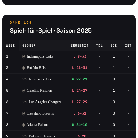
GAME LOG
Spiel-für-Spiel · Saison 2025
WEEK
GEGNER
ERGEBNIS
TKL
SCK
INT
1
@
L 8-33
-
1
-
Indianapolis Colts
3
@
L 21-31
-
1
-
Buffalo Bills
4
vs
W 27-21
-
0
-
New York Jets
5
@
L 24-27
-
1
-
Carolina Panthers
6
vs
L 27-29
-
0
-
Los Angeles Chargers
7
@
L 6-31
-
0
-
Cleveland Browns
8
@
W 34-10
-
0
-
Atlanta Falcons
9
vs
L 6-28
-
0
-
Baltimore Ravens