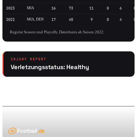
2023
MIA
16
73
11
0
6
0
2022
MIA, DEN
17
40
9
0
4
0
Regular Season und Playoffs, Datenbasis ab Saison 2022.
INJURY REPORT
Verletzungsstatus: Healthy
Football
.de