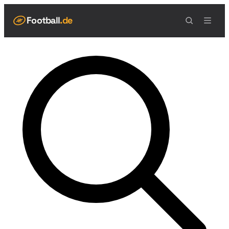
Football
.de
NAVIGATION
Live Scores
Spielplan
Teams
Tabelle
Football Regeln
Spielfeld
Spielablauf