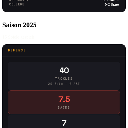
COLLEGE
NC State
Saison 2025
15 Spiele gespielt
DEFENSE
40
TACKLES
20 Solo · 0 AST
7.5
SACKS
7