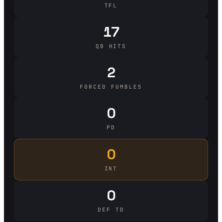
TFL
17
QB HITS
2
FORCED FUMBLES
0
PD
0
INT
0
DEF TD