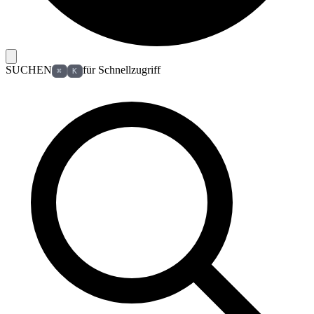
SUCHEN
für Schnellzugriff
⌘
K