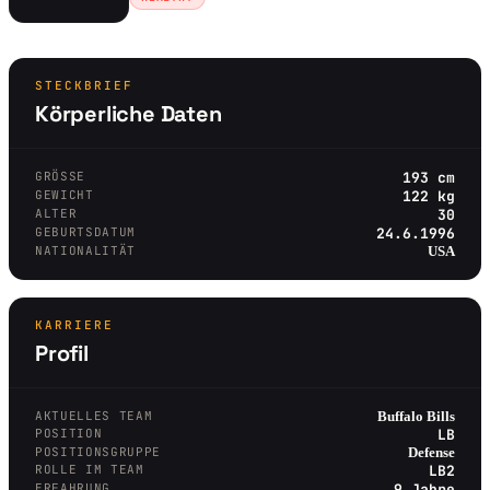
STECKBRIEF
Körperliche Daten
GRÖSSE
193 cm
GEWICHT
122 kg
ALTER
30
GEBURTSDATUM
24.6.1996
NATIONALITÄT
USA
KARRIERE
Profil
AKTUELLES TEAM
Buffalo Bills
POSITION
LB
POSITIONSGRUPPE
Defense
ROLLE IM TEAM
LB2
ERFAHRUNG
9 Jahre