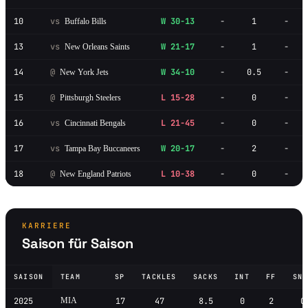
10
vs
W 30-13
-
1
-
Buffalo Bills
13
vs
W 21-17
-
1
-
New Orleans Saints
14
@
W 34-10
-
0.5
-
New York Jets
15
@
L 15-28
-
0
-
Pittsburgh Steelers
16
vs
L 21-45
-
0
-
Cincinnati Bengals
17
vs
W 20-17
-
2
-
Tampa Bay Buccaneers
18
@
L 10-38
-
0
-
New England Patriots
KARRIERE
Saison für Saison
SAISON
TEAM
SP
TACKLES
SACKS
INT
FF
SNA
2025
MIA
17
47
8.5
0
2
0