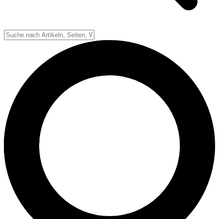
Down-System
Punkte & Scoring
Positionen
Strafen & Fouls
Overtime
Schiedsrichter
Football Lexikon