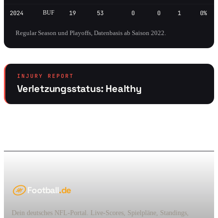
2024
BUF
19
53
0
0
1
0%
Regular Season und Playoffs, Datenbasis ab Saison 2022.
INJURY REPORT
Verletzungsstatus: Healthy
Football
.de
Dein deutsches NFL-Portal. Live-Scores, Spielpläne, Standings,