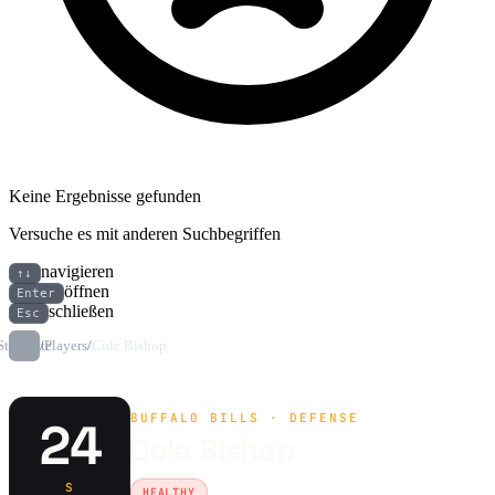
Keine Ergebnisse gefunden
Versuche es mit anderen Suchbegriffen
navigieren
↑↓
öffnen
Enter
schließen
Esc
Startseite
/
Players
/
Cole Bishop
BUFFALO BILLS · DEFENSE
24
Cole Bishop
S
HEALTHY