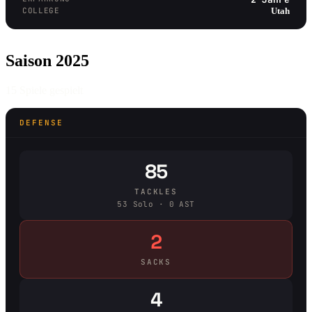
COLLEGE
Utah
Saison 2025
15 Spiele gespielt
DEFENSE
85
TACKLES
53 Solo · 0 AST
2
SACKS
4