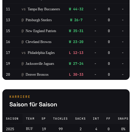
11
vs
W 44-32
-
0
-
Tampa Bay Buccaneers
13
@
W 26-7
-
0
-
Pittsburgh Steelers
15
@
W 35-31
-
0
-
New England Patriots
16
@
W 23-20
-
0
-
Cleveland Browns
17
vs
L 12-13
-
0
-
Philadelphia Eagles
19
@
W 27-24
-
0
-
Jacksonville Jaguars
20
@
L 30-33
-
0
-
Denver Broncos
KARRIERE
Saison für Saison
SAISON
TEAM
SP
TACKLES
SACKS
INT
FF
SNAPS
2025
BUF
19
99
2
4
0
0%