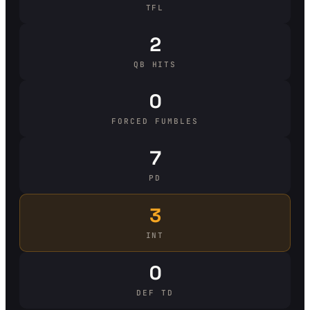
TFL
2
QB HITS
0
FORCED FUMBLES
7
PD
3
INT
0
DEF TD