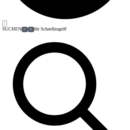
SUCHEN
für Schnellzugriff
⌘
K