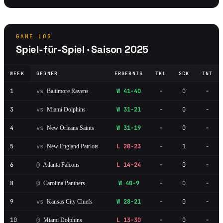
GAME LOG
Spiel-für-Spiel · Saison 2025
WEEK
GEGNER
ERGEBNIS
TKL
SCK
INT
1
vs
W 41-40
-
0
-
Baltimore Ravens
3
vs
W 31-21
-
0
-
Miami Dolphins
4
vs
W 31-19
-
0
-
New Orleans Saints
5
vs
L 20-23
-
1
-
New England Patriots
6
@
L 14-24
-
0
-
Atlanta Falcons
8
@
W 40-9
-
0
-
Carolina Panthers
9
vs
W 28-21
-
0
-
Kansas City Chiefs
10
@
L 13-30
-
0
-
Miami Dolphins