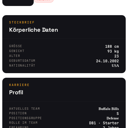
STECKBRIEF
Körperliche Daten
GRÖSSE
188 cm
GEWICHT
93 kg
ALTER
23
GEBURTSDATUM
24.10.2002
NATIONALITÄT
USA
KARRIERE
Profil
AKTUELLES TEAM
Buffalo Bills
POSITION
S
POSITIONSGRUPPE
Defense
ROLLE IM TEAM
DB1 · Starter
ERFAHRUNG
2 Jahre