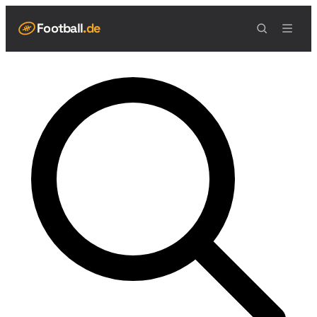
Football
.de
NAVIGATION
Live Scores
Spielplan
Teams
Tabelle
Football Regeln
Spielfeld
Spielablauf