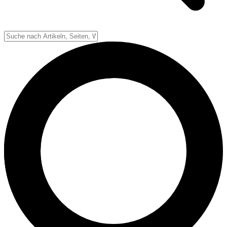
Down-System
Punkte & Scoring
Positionen
Strafen & Fouls
Overtime
Schiedsrichter
Football Lexikon