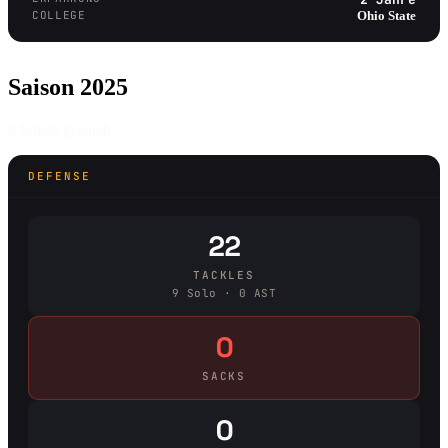
COLLEGE
Ohio State
Saison 2025
8 Spiele gespielt
DEFENSE
22
TACKLES
9 Solo · 0 AST
0
SACKS
0