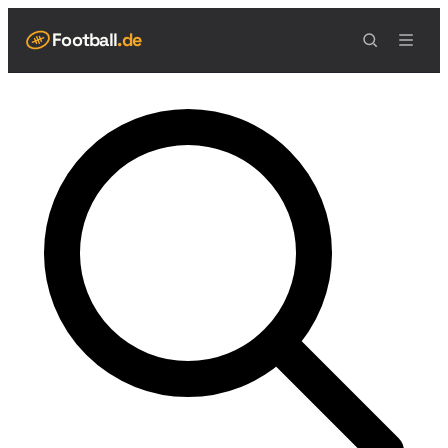
Football
.de
NAVIGATION
Live Scores
Spielplan
Teams
Tabelle
Football Regeln
Spielfeld
Spielablauf