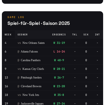
GAME LOG
Spiel-für-Spiel · Saison 2025
WEEK
GEGNER
ERGEBNIS
TKL
SCK
INT
4
vs
W 31-19
-
0
-
New Orleans Saints
6
@
L 14-24
-
0
-
Atlanta Falcons
8
@
W 40-9
-
0
-
Carolina Panthers
9
vs
W 28-21
-
0
-
Kansas City Chiefs
13
@
W 26-7
-
0
-
Pittsburgh Steelers
16
@
W 23-20
-
0
-
Cleveland Browns
18
vs
W 35-8
-
0
-
New York Jets
19
@
W 27-24
-
0
-
Jacksonville Jaguars