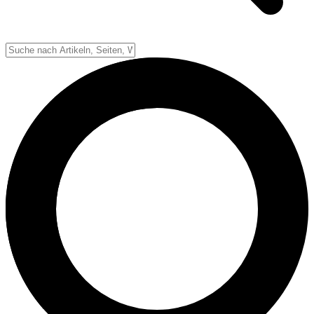
Down-System
Punkte & Scoring
Positionen
Strafen & Fouls
Overtime
Schiedsrichter
Football Lexikon