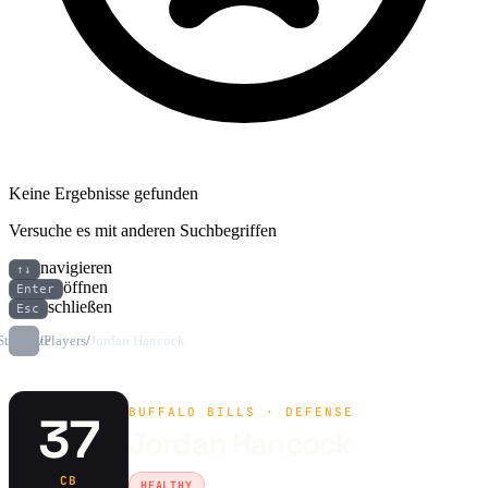
Keine Ergebnisse gefunden
Versuche es mit anderen Suchbegriffen
navigieren
↑↓
öffnen
Enter
schließen
Esc
Startseite
/
Players
/
Jordan Hancock
BUFFALO BILLS · DEFENSE
37
Jordan Hancock
CB
HEALTHY