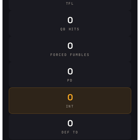
TFL
0
QB HITS
0
FORCED FUMBLES
0
PD
0
INT
0
DEF TD