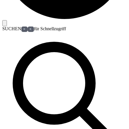
SUCHEN
für Schnellzugriff
⌘
K