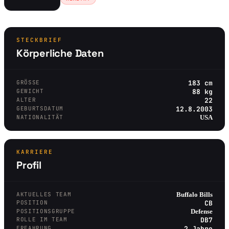
STECKBRIEF
Körperliche Daten
GRÖSSE
183 cm
GEWICHT
88 kg
ALTER
22
GEBURTSDATUM
12.8.2003
NATIONALITÄT
USA
KARRIERE
Profil
AKTUELLES TEAM
Buffalo Bills
POSITION
CB
POSITIONSGRUPPE
Defense
ROLLE IM TEAM
DB7
ERFAHRUNG
2 Jahre