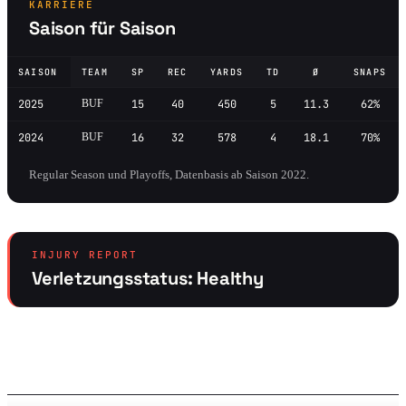
KARRIERE
Saison für Saison
SAISON
TEAM
SP
REC
YARDS
TD
Ø
SNAPS
2025
BUF
15
40
450
5
11.3
62%
2024
BUF
16
32
578
4
18.1
70%
Regular Season und Playoffs, Datenbasis ab Saison 2022.
INJURY REPORT
Verletzungsstatus: Healthy