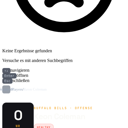
Keine Ergebnisse gefunden
Versuche es mit anderen Suchbegriffen
navigieren
↑↓
öffnen
Enter
schließen
Esc
Startseite
/
Players
/
Keon Coleman
BUFFALO BILLS · OFFENSE
0
Keon Coleman
WR
HEALTHY