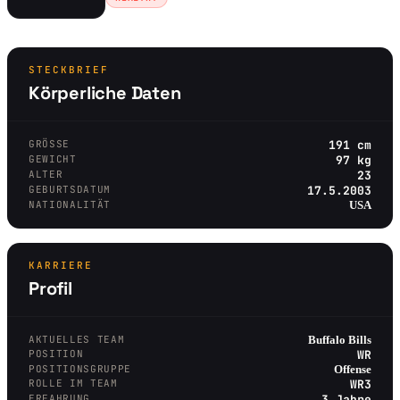
STECKBRIEF
Körperliche Daten
GRÖSSE
191 cm
GEWICHT
97 kg
ALTER
23
GEBURTSDATUM
17.5.2003
NATIONALITÄT
USA
KARRIERE
Profil
AKTUELLES TEAM
Buffalo Bills
POSITION
WR
POSITIONSGRUPPE
Offense
ROLLE IM TEAM
WR3
ERFAHRUNG
3 Jahre