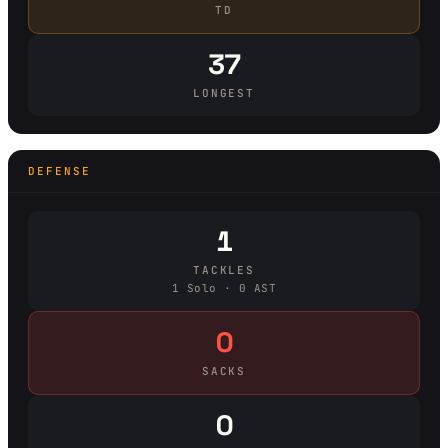
TD
37
LONGEST
DEFENSE
1
TACKLES
1 Solo · 0 AST
0
SACKS
0