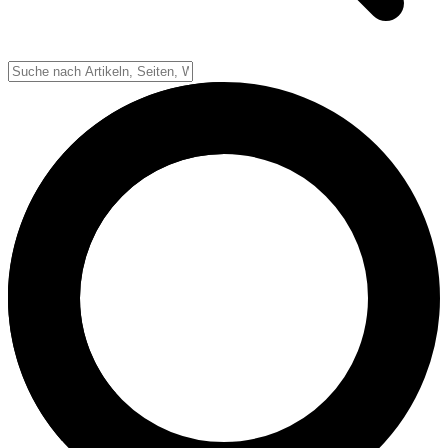
Down-System
Punkte & Scoring
Positionen
Strafen & Fouls
Overtime
Schiedsrichter
Football Lexikon