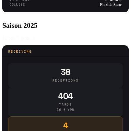
COLLEGE
Florida State
Saison 2025
12 Spiele gespielt
RECEIVING
38
RECEPTIONS
404
YARDS
10.6 YPR
4