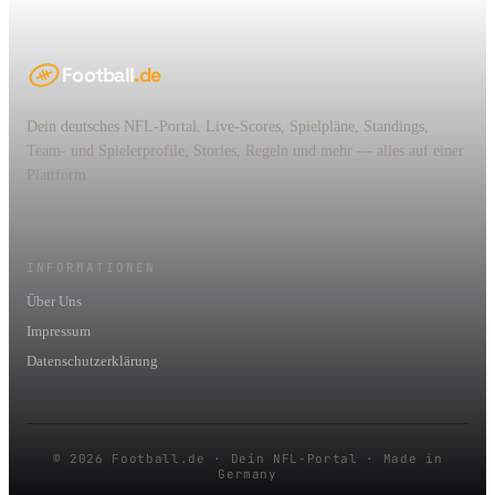
Football
.de
Dein deutsches NFL-Portal. Live-Scores, Spielpläne, Standings,
Team- und Spielerprofile, Stories, Regeln und mehr — alles auf einer
Plattform.
INFORMATIONEN
Über Uns
Impressum
Datenschutzerklärung
© 2026 Football.de · Dein NFL-Portal · Made in
Germany