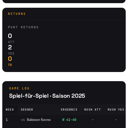
RETURNS
PUNT RETURNS
0
ATT
2
YDS
0
TD
GAME LOG
Spiel-für-Spiel · Saison 2025
WEEK
GEGNER
ERGEBNIS
RUSH ATT
RUSH YDS
1
vs
W 41-40
-
-
Baltimore Ravens