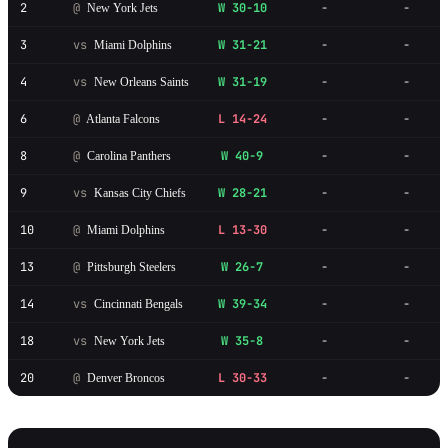
2
@
W 30-10
-
-
New York Jets
3
vs
W 31-21
-
-
Miami Dolphins
4
vs
W 31-19
-
-
New Orleans Saints
6
@
L 14-24
-
-
Atlanta Falcons
8
@
W 40-9
-
-
Carolina Panthers
9
vs
W 28-21
-
-
Kansas City Chiefs
10
@
L 13-30
-
-
Miami Dolphins
13
@
W 26-7
-
-
Pittsburgh Steelers
14
vs
W 39-34
-
-
Cincinnati Bengals
18
vs
W 35-8
-
-
New York Jets
20
@
L 30-33
-
-
Denver Broncos