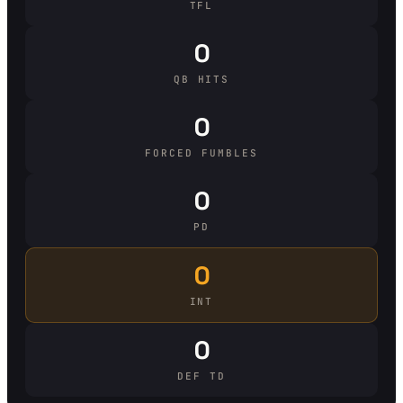
TFL
0
QB HITS
0
FORCED FUMBLES
0
PD
0
INT
0
DEF TD