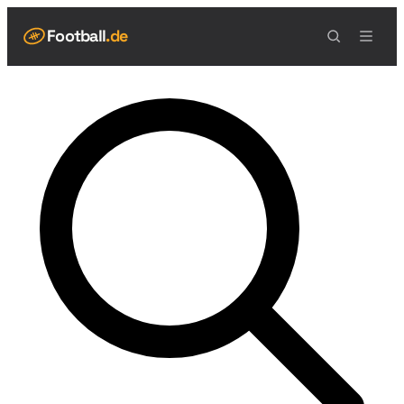
Football
.de
NAVIGATION
Live Scores
Spielplan
Teams
Tabelle
Football Regeln
Spielfeld
Spielablauf