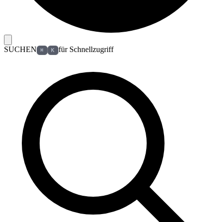
SUCHEN
für Schnellzugriff
⌘
K