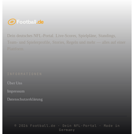
Football
.de
Dein deutsches NFL-Portal. Live-Scores, Spielpläne, Standings,
Team- und Spielerprofile, Stories, Regeln und mehr — alles auf einer
Plattform.
INFORMATIONEN
Über Uns
Impressum
Datenschutzerklärung
© 2026 Football.de · Dein NFL-Portal · Made in
Germany