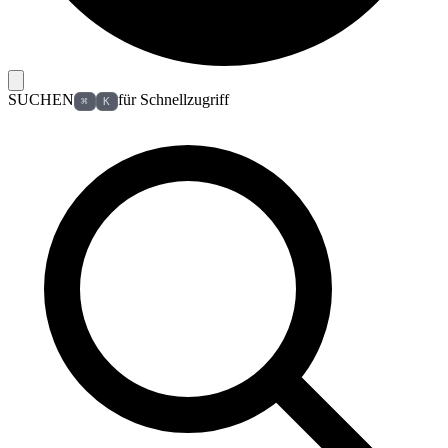
SUCHEN
für Schnellzugriff
⌘
K