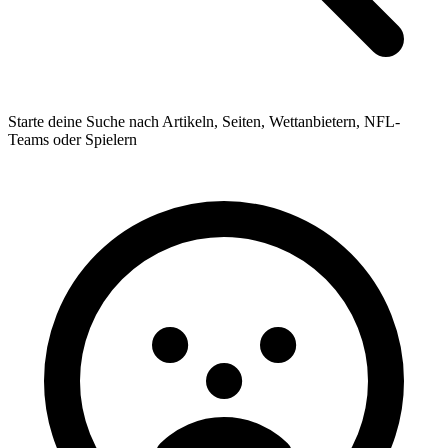
Starte deine Suche nach Artikeln, Seiten, Wettanbietern, NFL-
Teams oder Spielern