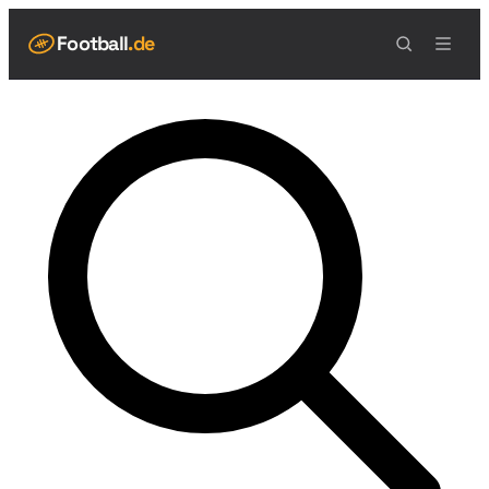
Football
.de
NAVIGATION
Live Scores
Spielplan
Teams
Tabelle
Football Regeln
Spielfeld
Spielablauf