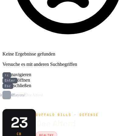
Keine Ergebnisse gefunden
Versuche es mit anderen Suchbegriffen
navigieren
↑↓
öffnen
Enter
schließen
Esc
Startseite
/
Players
/
Dee Alford
BUFFALO BILLS · DEFENSE
23
Dee Alford
CB
HEALTHY