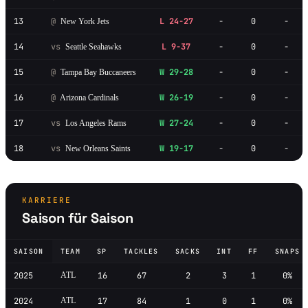
13
@
L 24-27
-
0
-
New York Jets
14
vs
L 9-37
-
0
-
Seattle Seahawks
15
@
W 29-28
-
0
-
Tampa Bay Buccaneers
16
@
W 26-19
-
0
-
Arizona Cardinals
17
vs
W 27-24
-
0
-
Los Angeles Rams
18
vs
W 19-17
-
0
-
New Orleans Saints
KARRIERE
Saison für Saison
SAISON
TEAM
SP
TACKLES
SACKS
INT
FF
SNAPS
2025
ATL
16
67
2
3
1
0%
2024
ATL
17
84
1
0
1
0%