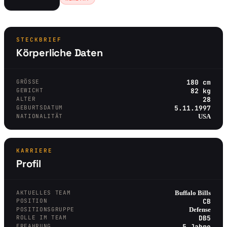
STECKBRIEF
Körperliche Daten
GRÖSSE
180 cm
GEWICHT
82 kg
ALTER
28
GEBURTSDATUM
5.11.1997
NATIONALITÄT
USA
KARRIERE
Profil
AKTUELLES TEAM
Buffalo Bills
POSITION
CB
POSITIONSGRUPPE
Defense
ROLLE IM TEAM
DB5
ERFAHRUNG
5 Jahre