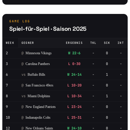
GAME LOG
Spiel-für-Spiel · Saison 2025
WEEK
GEGNER
ERGEBNIS
TKL
SCK
INT
2
@
W 22-6
-
0
-
Minnesota Vikings
3
@
L 0-30
-
0
-
Carolina Panthers
6
vs
W 24-14
-
1
-
Buffalo Bills
7
@
L 10-20
-
0
-
San Francisco 49ers
8
vs
L 10-34
-
1
-
Miami Dolphins
9
@
L 23-24
-
0
-
New England Patriots
10
@
L 25-31
-
0
-
Indianapolis Colts
12
@
W 24-10
-
0
-
New Orleans Saints