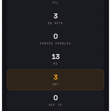
TFL
3
QB HITS
0
FORCED FUMBLES
13
PD
3
INT
0
DEF TD