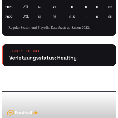
2023
ATL
16
41
0
0
0
0%
2022
ATL
16
25
0.5
1
0
0%
Regular Season und Playoffs, Datenbasis ab Saison 2022.
INJURY REPORT
Verletzungsstatus: Healthy
Football
.de