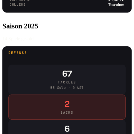
COLLEGE
Tusculum
Saison 2025
14 Spiele gespielt
DEFENSE
67
TACKLES
55 Solo · 0 AST
2
SACKS
6