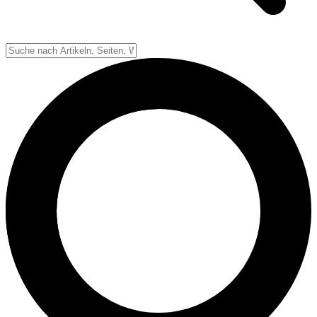
Down-System
Punkte & Scoring
Positionen
Strafen & Fouls
Overtime
Schiedsrichter
Football Lexikon