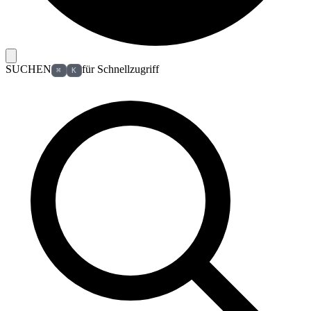
SUCHEN
für Schnellzugriff
⌘
K